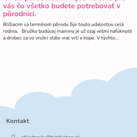
vás čo všetko budete potrebovať v
pôrodnici.
Blížiacim sa termínom pôrodu žije touto udalosťou celá
rodina. Bruško budúcej maminy je už ozaj veľmi nafúknuté
a drobec sa vo vnútri stále viac vrtí a kope. V týchto...
Z
á
p
Kontakt
ä
t