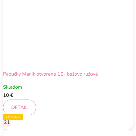
Papučky Manik otvorené 1S- béžovo ružové
Skladom
10 €
DETAIL
VÝPREDAJ
VÝPREDAJ
VÝPREDAJ
VÝPREDAJ
VÝPREDAJ
VÝPREDAJ
VÝPREDAJ
VÝPREDAJ
VÝPREDAJ
21