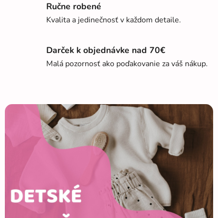
á
Ručne robené
b
Kvalita a jedinečnosť v každom detaile.
ä
t
Darček k objednávke nad 70€
Malá pozornosť ako poďakovanie za váš nákup.
k
á
a
M
a
m
i
č
k