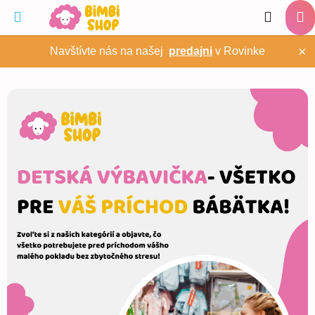
Prejsť
Hľadať
na
NÁ
obsah
×
Navštívte nás na našej
predajni
v Rovinke
KO
V
i
t
a
j
t
e
n
a