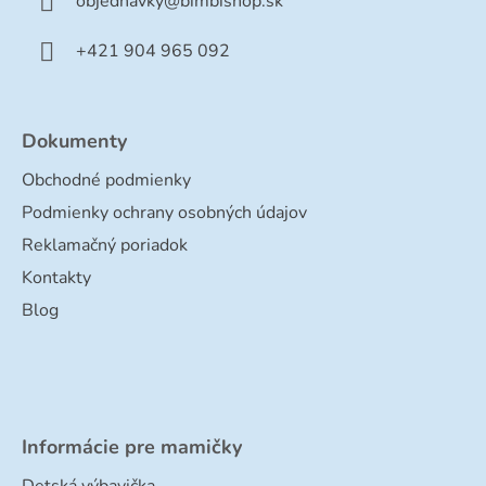
objednavky
@
bimbishop.sk
i
e
+421 904 965 092
Dokumenty
Obchodné podmienky
Podmienky ochrany osobných údajov
Reklamačný poriadok
Kontakty
Blog
Informácie pre mamičky