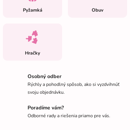
á
š
Pyžamká
Obuv
E
-
s
h
Hračky
o
p
Osobný odber
p
Rýchly a pohodlný spôsob, ako si vyzdvihnúť
svoju objednávku.
r
e
Poradíme vám?
Odborné rady a riešenia priamo pre vás.
B