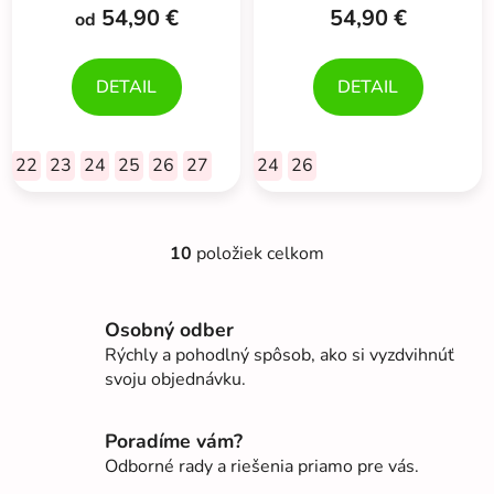
produktu
54,90 €
54,90 €
od
je
5,0
DETAIL
DETAIL
z
5
hviezdičiek.
22
23
24
25
26
27
24
26
10
položiek celkom
O
v
l
Osobný odber
á
Rýchly a pohodlný spôsob, ako si vyzdvihnúť
d
svoju objednávku.
a
c
i
Poradíme vám?
e
Odborné rady a riešenia priamo pre vás.
p