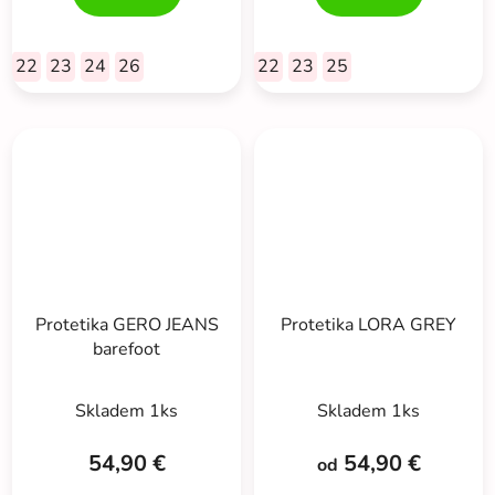
22
23
24
26
22
23
25
Protetika GERO JEANS
Protetika LORA GREY
barefoot
Priemerné
Skladem 1ks
Skladem 1ks
hodnotenie
produktu
54,90 €
54,90 €
od
je