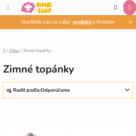
Prejsť
Hľadať
na
NÁ
obsah
×
Navštívte nás na našej
predajni
v Rovinke
KO
/
Obuv
/
Zimné topánky
Domov
Zimné topánky
R
Radiť podľa:
Odporúčame
a
d
e
OTVORIŤ FILTER
n
i
V
e