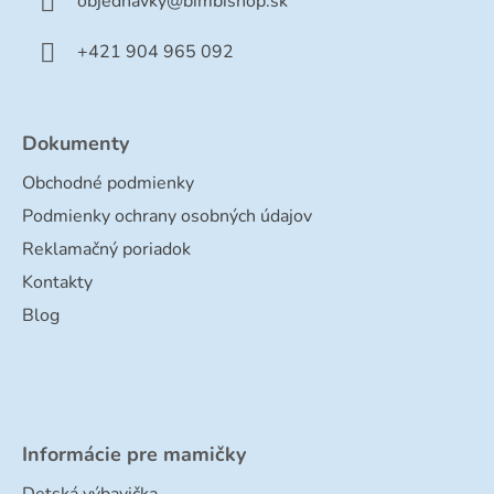
objednavky
@
bimbishop.sk
i
e
+421 904 965 092
Dokumenty
Obchodné podmienky
Podmienky ochrany osobných údajov
Reklamačný poriadok
Kontakty
Blog
Informácie pre mamičky
Detská výbavička