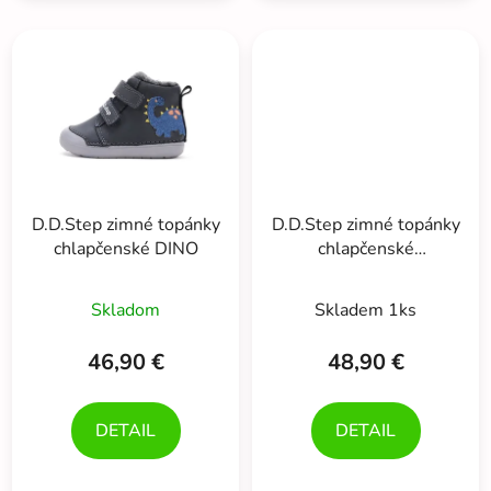
D.D.Step zimné topánky
D.D.Step zimné topánky
chlapčenské DINO
chlapčenské
DINOSAURUS Royal
Priemerné
Blue
Skladom
Skladem 1ks
hodnotenie
produktu
46,90 €
48,90 €
je
5,0
DETAIL
DETAIL
z
5