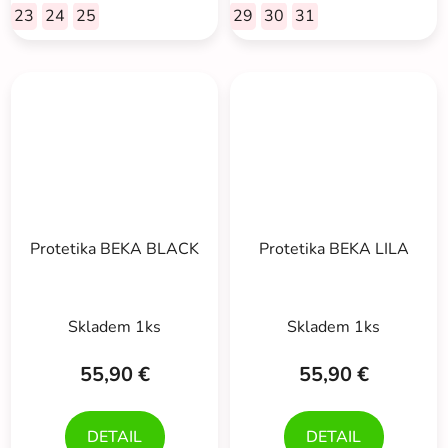
hviezdičiek.
23
24
25
29
30
31
Protetika BEKA BLACK
Protetika BEKA LILA
Skladem 1ks
Skladem 1ks
55,90 €
55,90 €
DETAIL
DETAIL