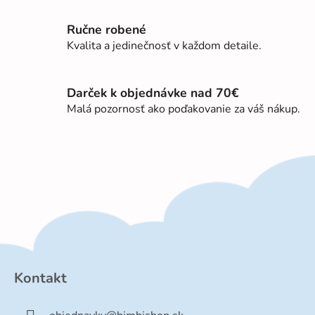
r
v
Ručne robené
k
Kvalita a jedinečnosť v každom detaile.
y
v
ý
Darček k objednávke nad 70€
p
Malá pozornosť ako poďakovanie za váš nákup.
i
s
u
Z
á
p
Kontakt
ä
t