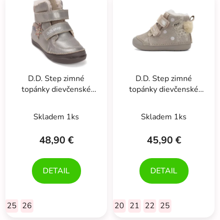
ý
p
p
r
i
o
s
d
p
u
r
k
D.D. Step zimné
D.D. Step zimné
o
t
topánky dievčenské
topánky dievčenské
d
o
hviezdičky
srnka
u
v
Priemerné
Priemerné
Skladem 1ks
Skladem 1ks
k
hodnotenie
hodnotenie
t
produktu
produktu
48,90 €
45,90 €
o
je
je
v
5,0
5,0
DETAIL
DETAIL
z
z
5
5
hviezdičiek.
hviezdičiek.
25
26
20
21
22
25