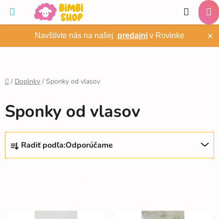
Prejsť
Hľadať
na
NÁ
obsah
×
Navštívte nás na našej
predajni
v Rovinke
KO
/
Doplnky
/
Sponky od vlasov
Domov
Sponky od vlasov
R
Radiť podľa:
Odporúčame
a
d
e
OTVORIŤ FILTER
n
i
V
e