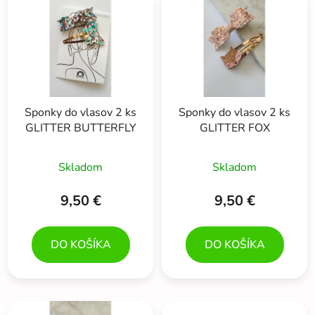
ý
p
p
r
i
o
s
d
p
u
r
k
Sponky do vlasov 2 ks
Sponky do vlasov 2 ks
o
t
GLITTER BUTTERFLY
GLITTER FOX
d
o
u
v
Skladom
Skladom
k
t
9,50 €
9,50 €
o
v
DO KOŠÍKA
DO KOŠÍKA