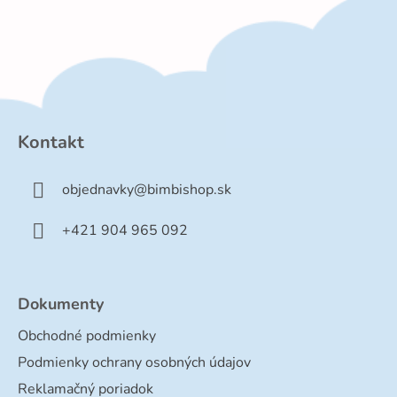
Z
á
p
Kontakt
ä
t
objednavky
@
bimbishop.sk
i
e
+421 904 965 092
Dokumenty
Obchodné podmienky
Podmienky ochrany osobných údajov
Reklamačný poriadok