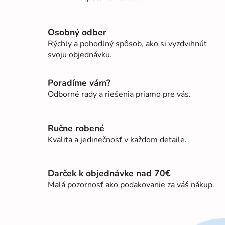
O
v
l
Osobný odber
á
Rýchly a pohodlný spôsob, ako si vyzdvihnúť
d
svoju objednávku.
a
c
i
Poradíme vám?
e
Odborné rady a riešenia priamo pre vás.
p
r
v
Ručne robené
k
Kvalita a jedinečnosť v každom detaile.
y
v
ý
Darček k objednávke nad 70€
p
Malá pozornosť ako poďakovanie za váš nákup.
i
s
u