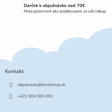
u
Darček k objednávke nad 70€
Malá pozornosť ako poďakovanie za váš nákup.
Z
á
p
Kontakt
ä
t
objednavky
@
bimbishop.sk
i
e
+421 904 965 092