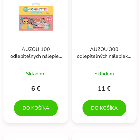
AUZOU 100
AUZOU 300
odlepiteľných nálepiek
odlepiteľných nálepiek v
pre deti MLÁĎATKÁ
kovovej krabičke -
JEDNOROŽCE
Skladom
Skladom
6 €
11 €
DO KOŠÍKA
DO KOŠÍKA