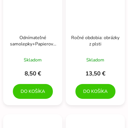
Odnímateľné
Ročné obdobia: obrázky
samolepky+Papierové
z plsti
bábiky: Impozantná
móda na obliekanie
Skladom
Skladom
8,50 €
13,50 €
DO KOŠÍKA
DO KOŠÍKA