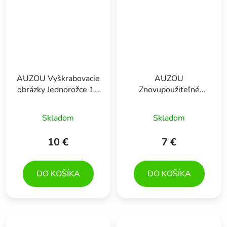
AUZOU Vyškrabovacie
AUZOU
obrázky Jednorožce 10
Znovupoužiteľné
ks
samolepky s
predlohami BALETKY
Skladom
Skladom
200 ks
10 €
7 €
DO KOŠÍKA
DO KOŠÍKA