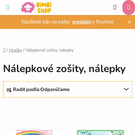
Prejsť
Hľadať
na
NÁ
obsah
×
Navštívte nás na našej
predajni
v Rovinke
KO
/
Hračky
/
Nálepkové zošity, nálepky
Domov
Nálepkové zošity, nálepky
R
Radiť podľa:
Odporúčame
a
d
e
OTVORIŤ FILTER
n
i
V
e