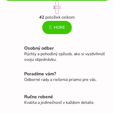
S
1
t
2
r
O
á
42
položiek celkom
v
n
l
k
HORE
á
o
d
v
a
a
c
n
Osobný odber
i
i
Rýchly a pohodlný spôsob, ako si vyzdvihnúť
e
e
svoju objednávku.
p
r
Poradíme vám?
v
k
Odborné rady a riešenia priamo pre vás.
y
v
ý
Ručne robené
p
Kvalita a jedinečnosť v každom detaile.
i
s