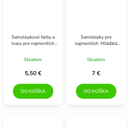
Samolepkové farby a
Samolepky pre
tvary pre najmenších
najmenších: Mláďatá
Štyri ročné obdobia
(Maličkosti pre drobcov)
Skladom
Skladom
5,50 €
7 €
DO KOŠÍKA
DO KOŠÍKA