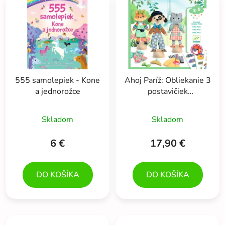
ý
p
p
r
i
o
s
d
p
u
r
k
555 samolepiek - Kone
Ahoj Paríž: Obliekanie 3
o
t
a jednorožce
postavičiek
d
o
odnímateľnými
u
v
samolepkami (koláž)
Skladom
Skladom
k
t
6 €
17,90 €
o
v
DO KOŠÍKA
DO KOŠÍKA