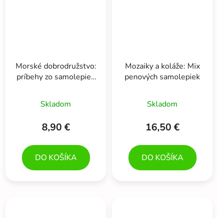
Morské dobrodružstvo:
Mozaiky a koláže: Mix
príbehy zo samolepiek
penových samolepiek
odnímateľných v mapke
(2 scény 50+ ks)
Skladom
Skladom
8,90 €
16,50 €
DO KOŠÍKA
DO KOŠÍKA