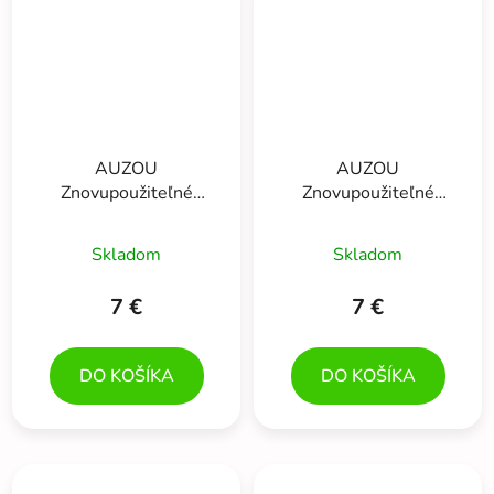
AUZOU
AUZOU
Znovupoužiteľné
Znovupoužiteľné
samolepky s
samolepky s
predlohami
predlohami ZVIERATKÁ
Skladom
Skladom
DINOSAURY 200 ks
200 ks
7 €
7 €
DO KOŠÍKA
DO KOŠÍKA