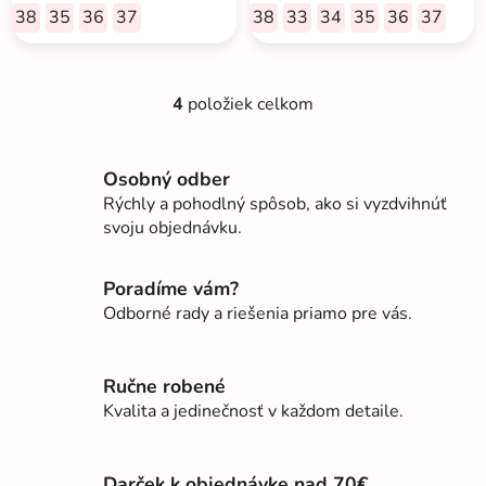
38
35
36
37
38
33
34
35
36
37
4
položiek celkom
O
v
l
Osobný odber
á
Rýchly a pohodlný spôsob, ako si vyzdvihnúť
d
svoju objednávku.
a
c
i
Poradíme vám?
e
Odborné rady a riešenia priamo pre vás.
p
r
v
Ručne robené
k
Kvalita a jedinečnosť v každom detaile.
y
v
ý
Darček k objednávke nad 70€