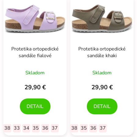
ý
p
p
r
i
o
s
d
p
u
r
k
Protetika ortopedické
Protetika ortopedické
o
t
sandále fialové
sandále khaki
d
o
u
v
Skladom
Skladom
k
t
29,90 €
29,90 €
o
v
DETAIL
DETAIL
38
33
34
35
36
37
38
35
36
37