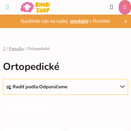
Prejsť
Hľadať
na
NÁ
obsah
×
Navštívte nás na našej
predajni
v Rovinke
KO
/
Papučky
/
Ortopedické
Domov
Ortopedické
R
Radiť podľa:
Odporúčame
a
d
e
OTVORIŤ FILTER
n
i
V
e