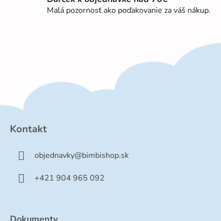
p
Malá pozornosť ako poďakovanie za váš nákup.
i
s
u
Z
á
p
Kontakt
ä
t
objednavky
@
bimbishop.sk
i
e
+421 904 965 092
Dokumenty