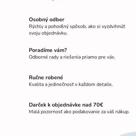
O
v
l
Osobný odber
á
Rýchly a pohodlný spôsob, ako si vyzdvihnúť
d
svoju objednávku.
a
c
i
Poradíme vám?
e
Odborné rady a riešenia priamo pre vás.
p
r
v
Ručne robené
k
Kvalita a jedinečnosť v každom detaile.
y
v
ý
Darček k objednávke nad 70€
p
Malá pozornosť ako poďakovanie za váš nákup.
i
s
u