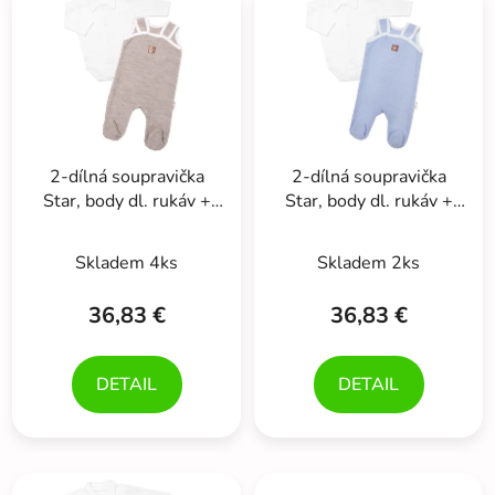
ý
p
p
r
i
o
s
d
p
u
r
k
2-dílná soupravička
2-dílná soupravička
o
t
Star, body dl. rukáv +
Star, body dl. rukáv +
d
o
pletené dupačky,
pletené dupačky, modré
u
v
béžové
Skladem 4ks
Skladem 2ks
k
t
36,83 €
36,83 €
o
v
DETAIL
DETAIL