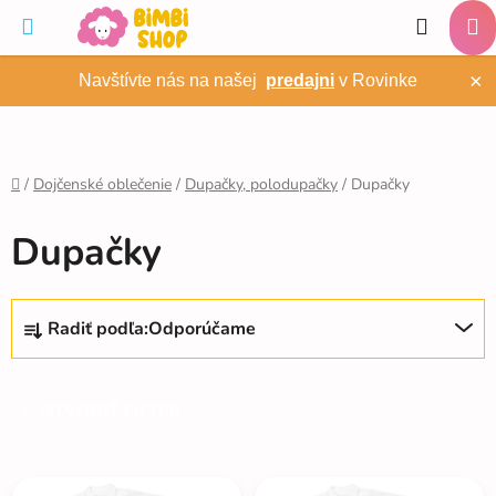
Prejsť
Hľadať
na
NÁ
obsah
×
Navštívte nás na našej
predajni
v Rovinke
KO
/
Dojčenské oblečenie
/
Dupačky, polodupačky
/
Dupačky
Domov
Dupačky
R
Radiť podľa:
Odporúčame
a
d
e
OTVORIŤ FILTER
n
i
V
e