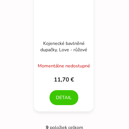
Kojenecké bavlněné
dupačky, Love - růžové
Momentálne nedostupné
11,70 €
DETAIL
9
položiek celkom