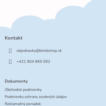
Z
á
p
Kontakt
ä
t
objednavky
@
bimbishop.sk
i
e
+421 904 965 092
Dokumenty
Obchodné podmienky
Podmienky ochrany osobných údajov
Reklamačný poriadok