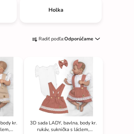
Holka
R
Radiť podľa:
Odporúčame
a
d
e
n
i
e
p
r
o
d
u
body kr.
3D sada LADY, bavlna, body kr.
k
clem,
rukáv, suknička s láclem,