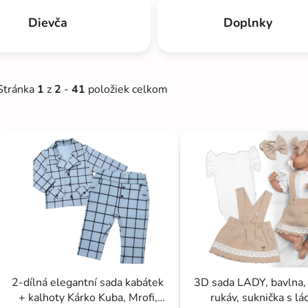
Dievča
Doplnky
Stránka
1
z
2
-
41
položiek celkom
V
ý
p
s
p
r
o
d
2-dílná elegantní sada kabátek
3D sada LADY, bavlna, 
u
+ kalhoty Kárko Kuba, Mrofi,
rukáv, suknička s lá