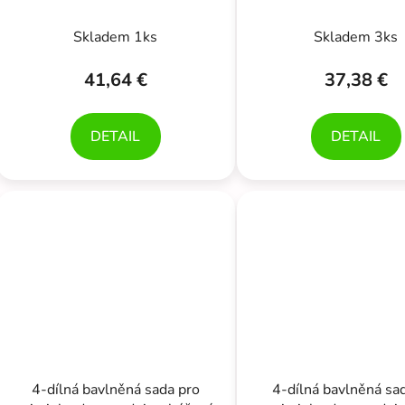
k
modrá
čelenka, béžová/b
t
Skladem 1ks
Skladem 3ks
o
v
41,64 €
37,38 €
DETAIL
DETAIL
4-dílná bavlněná sada pro
4-dílná bavlněná sa