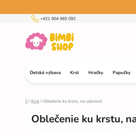
Prejsť
na
obsah
+421 904 965 092
Detská výbava
Krst
Hračky
Papučky
/
Krst
/
Oblečenie ku krstu, na slávnosť
Domov
Oblečenie ku krstu, n