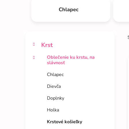
Chlapec
B
K
Preskočiť
o
a
kategórie
Krst
t
č
e
n
Oblečenie ku krstu, na
g
ý
slávnosť
ó
p
r
Chlapec
i
a
i
e
n
Dievča
e
Doplnky
l
Holka
Krstové košieľky