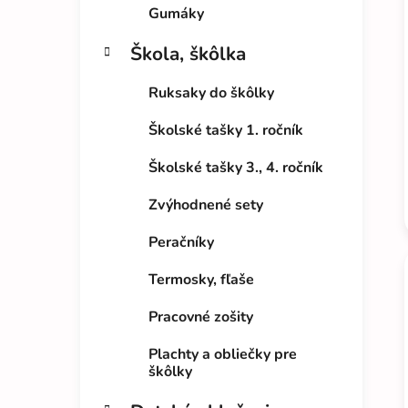
Gumáky
Škola, škôlka
Ruksaky do škôlky
Školské tašky 1. ročník
Školské tašky 3., 4. ročník
Zvýhodnené sety
Peračníky
Termosky, fľaše
Pracovné zošity
Plachty a obliečky pre
škôlky