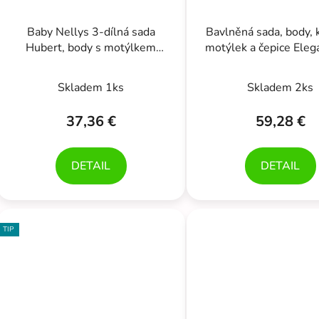
Baby Nellys 3-dílná sada
Bavlněná sada, body, 
Hubert, body s motýlkem
motýlek a čepice Eleg
dl.rukáv, tepláčky a čepička -
5D, Kazum, mocca/
šedý
Skladem 1ks
Skladem 2ks
37,36 €
59,28 €
DETAIL
DETAIL
TIP