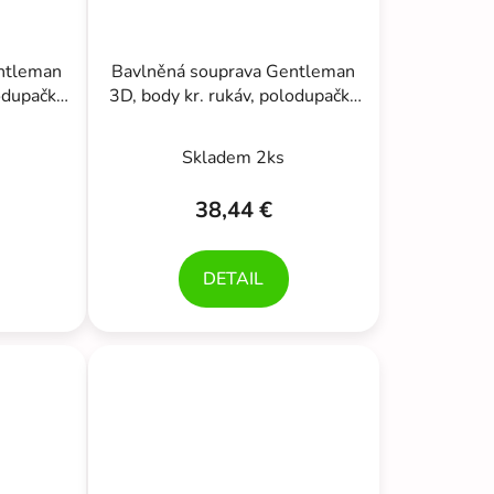
ntleman
Bavlněná souprava Gentleman
lodupačky
3D, body kr. rukáv, polodupačky
drá/bílá
s láclem, čepička, béžová/bílá
Skladem 2ks
38,44 €
DETAIL