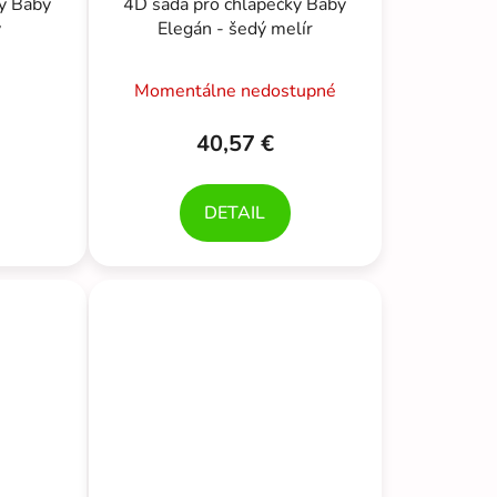
ky Baby
4D sada pro chlapečky Baby
ý
Elegán - šedý melír
Momentálne nedostupné
40,57 €
DETAIL