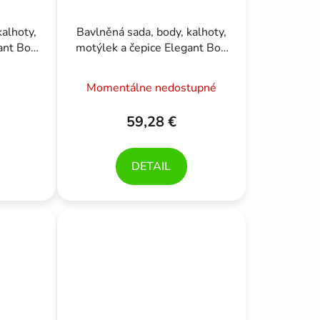
kalhoty,
Bavlněná sada, body, kalhoty,
ant Boy
motýlek a čepice Elegant Boy
bílá
5D, Kazum, modrá/bílá
Momentálne nedostupné
59,28 €
DETAIL