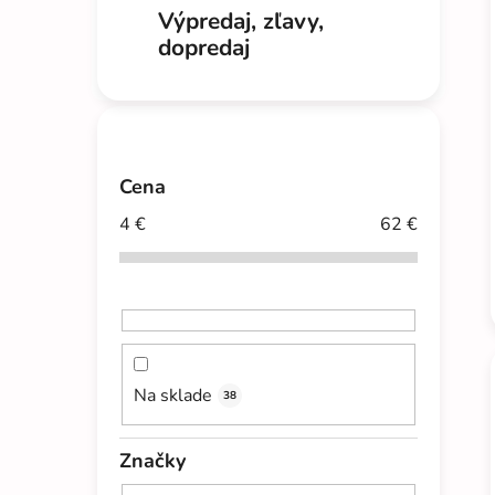
Výpredaj, zľavy,
dopredaj
Cena
4
€
62
€
Na sklade
38
Značky