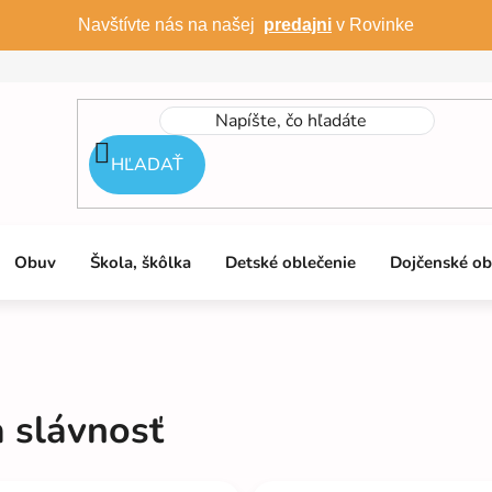
Navštívte nás na našej
predajni
v Rovinke
HĽADAŤ
Obuv
Škola, škôlka
Detské oblečenie
Dojčenské ob
a slávnosť