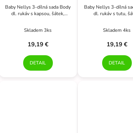
Baby Nellys 3-dílná sada Body
Baby Nellys 3-dílná s
dl. rukáv s kapsou, šátek,
dl. rukáv s tutu, šá
polodupačky, modrá, bílá
polodupačky, červená
Skladem 3ks
Skladem 4ks
19,19 €
19,19 €
DETAIL
DETAIL