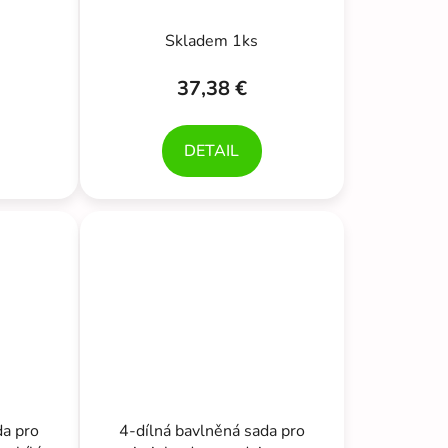
t
ílá
čelenka, starorůžová/bílá
o
Skladem 1ks
v
37,38 €
DETAIL
da pro
4-dílná bavlněná sada pro