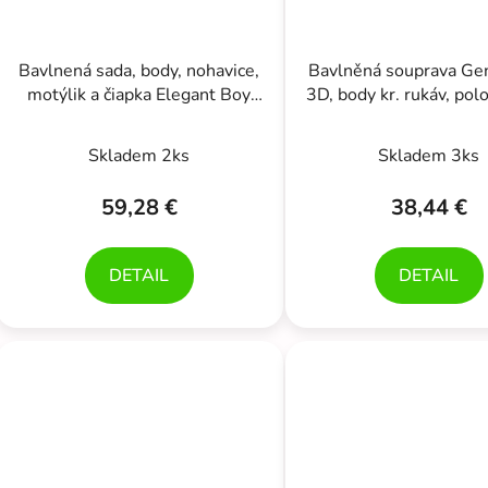
Bavlnená sada, body, nohavice,
Bavlněná souprava Ge
motýlik a čiapka Elegant Boy
3D, body kr. rukáv, po
5D, béžová/biela
s láclem + čepička, mo
Skladem 2ks
Skladem 3ks
59,28 €
38,44 €
DETAIL
DETAIL