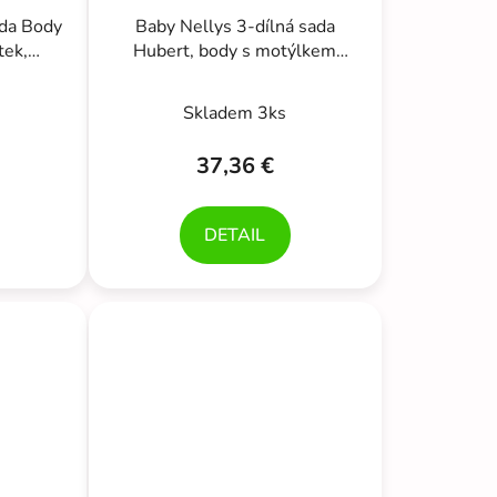
ada Body
Baby Nellys 3-dílná sada
tek,
Hubert, body s motýlkem
, bílá
dl.rukáv, tepláčky a čepička -
hořčicová
Skladem 3ks
37,36 €
DETAIL