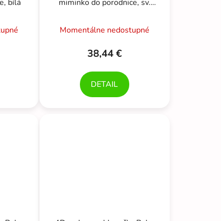
, bílá
miminko do porodnice, sv.
růžová
tupné
Momentálne nedostupné
38,44 €
DETAIL