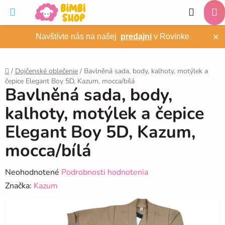
Prejsť
Hľadať
na
NÁ
obsah
×
Navštívte nás na našej
predajni
v Rovinke
KO
/
Dojčenské oblečenie
/
Bavlněná sada, body, kalhoty, motýlek a
čepice Elegant Boy 5D, Kazum, mocca/bílá
Domov
Bavlněná sada, body,
kalhoty, motýlek a čepice
Elegant Boy 5D, Kazum,
mocca/bílá
Priemerné
Neohodnotené
Podrobnosti hodnotenia
hodnotenie
Značka:
Kazum
produktu
je