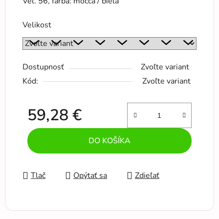
Veľ. 56, farba: mocca / biela
Velikost
Dostupnosť
Zvoľte variant
Kód:
Zvoľte variant
59,28 €
Jednotková cena:
DO KOŠÍKA
Tlač
Opýtať sa
Zdieľať