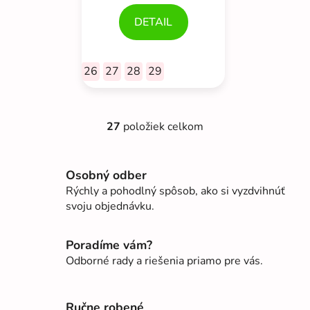
DETAIL
26
27
28
29
27
položiek celkom
O
v
l
Osobný odber
á
Rýchly a pohodlný spôsob, ako si vyzdvihnúť
d
svoju objednávku.
a
c
i
Poradíme vám?
e
Odborné rady a riešenia priamo pre vás.
p
r
v
Ručne robené