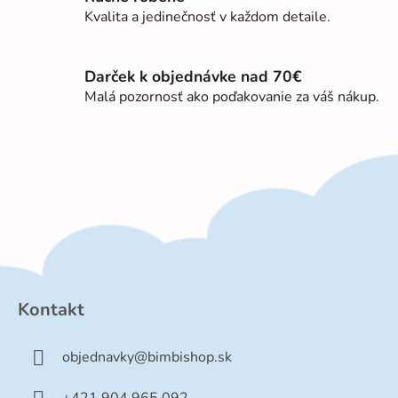
k
Kvalita a jedinečnosť v každom detaile.
y
v
ý
Darček k objednávke nad 70€
p
Malá pozornosť ako poďakovanie za váš nákup.
i
s
u
Z
á
p
Kontakt
ä
t
objednavky
@
bimbishop.sk
i
e