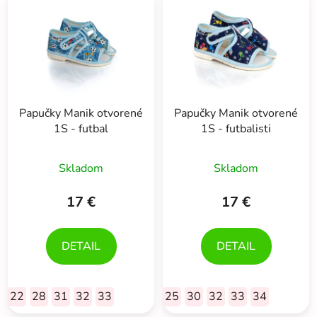
ý
p
p
r
i
o
s
d
p
u
r
k
Papučky Manik otvorené
Papučky Manik otvorené
o
t
1S - futbal
1S - futbalisti
d
o
u
v
Skladom
Skladom
k
t
17 €
17 €
o
v
DETAIL
DETAIL
22
28
31
32
33
25
30
32
33
34