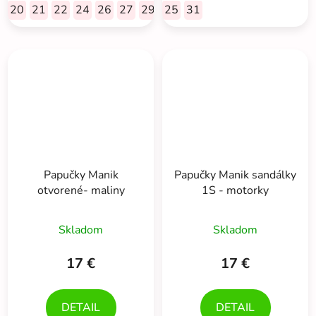
20
21
22
24
26
27
29
30
25
32
31
33
Papučky Manik
Papučky Manik sandálky
otvorené- maliny
1S - motorky
Skladom
Skladom
17 €
17 €
DETAIL
DETAIL