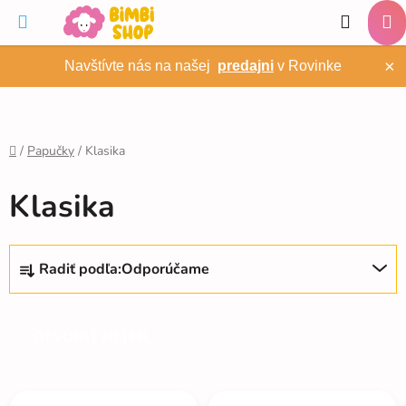
Prejsť
Hľadať
na
NÁ
obsah
×
Navštívte nás na našej
predajni
v Rovinke
KO
/
Papučky
/
Klasika
Domov
Klasika
R
Radiť podľa:
Odporúčame
a
d
e
OTVORIŤ FILTER
n
i
V
e