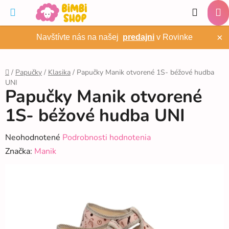
Prejsť
Hľadať
na
NÁ
obsah
×
Navštívte nás na našej
predajni
v Rovinke
KO
/
Papučky
/
Klasika
/
Papučky Manik otvorené 1S- béžové hudba
UNI
Domov
Papučky Manik otvorené
1S- béžové hudba UNI
Priemerné
Neohodnotené
Podrobnosti hodnotenia
hodnotenie
Značka:
Manik
produktu
je
0,0
z
5