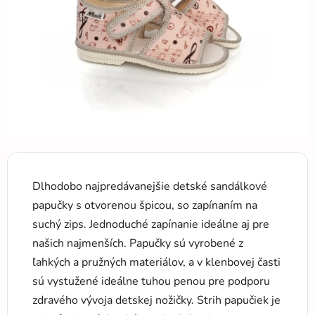
hviezdičiek.
Dlhodobo najpredávanejšie detské sandálkové
papučky s otvorenou špicou, so zapínaním na
suchý zips. Jednoduché zapínanie ideálne aj pre
našich najmenších. Papučky sú vyrobené z
ľahkých a pružných materiálov, a v klenbovej časti
sú vystužené ideálne tuhou penou pre podporu
zdravého vývoja detskej nožičky. Strih papučiek je