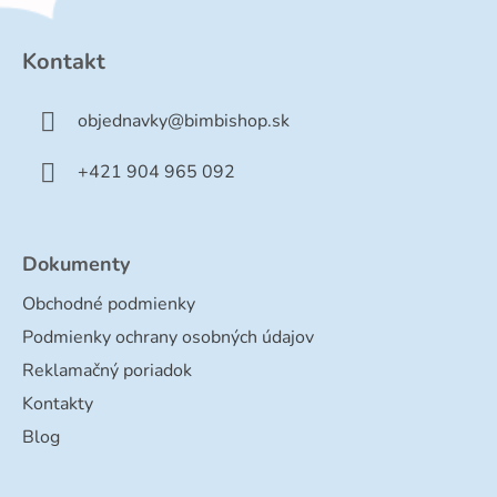
á
p
Kontakt
ä
t
objednavky
@
bimbishop.sk
i
e
+421 904 965 092
Dokumenty
Obchodné podmienky
Podmienky ochrany osobných údajov
Reklamačný poriadok
Kontakty
Blog