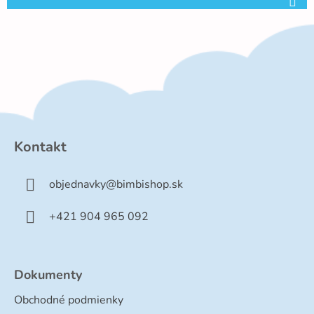
Z
á
p
Kontakt
ä
t
objednavky
@
bimbishop.sk
i
e
+421 904 965 092
Dokumenty
Obchodné podmienky