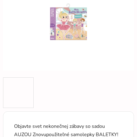
5
hviezdičiek.
Objavte svet nekonečnej zábavy so sadou
AUZOU Znovupoužiteľné samolepky BALETKY!