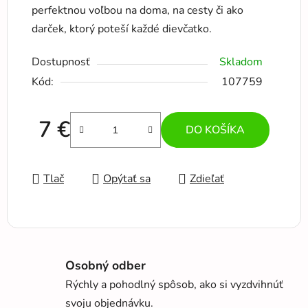
perfektnou voľbou na doma, na cesty či ako
darček, ktorý poteší každé dievčatko.
Dostupnosť
Skladom
Kód:
107759
7 €
DO KOŠÍKA
Jednotková cena:
Tlač
Opýtať sa
Zdieľať
Osobný odber
Rýchly a pohodlný spôsob, ako si vyzdvihnúť
svoju objednávku.