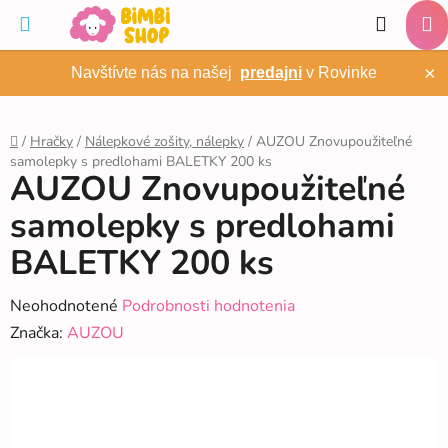
Prejsť
Hľadať
na
NÁ
obsah
×
Navštívte nás na našej
predajni
v Rovinke
KO
/
Hračky
/
Nálepkové zošity, nálepky
/
AUZOU Znovupoužiteľné
samolepky s predlohami BALETKY 200 ks
Domov
AUZOU Znovupoužiteľné
samolepky s predlohami
BALETKY 200 ks
Priemerné
Neohodnotené
Podrobnosti hodnotenia
hodnotenie
Značka:
AUZOU
produktu
je
0,0
z