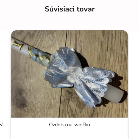
Súvisiaci tovar
vá
Ozdoba na sviečku