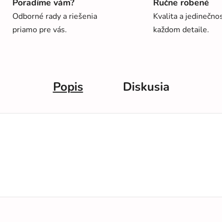
Poradíme vám?
Ručne robené
Odborné rady a riešenia
Kvalita a jedinečno
priamo pre vás.
každom detaile.
Popis
Diskusia