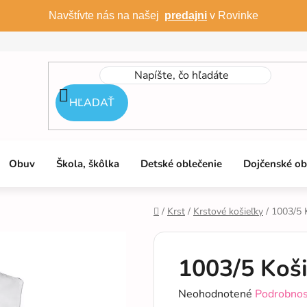
Navštívte nás na našej
predajni
v Rovinke
HĽADAŤ
Obuv
Škola, škôlka
Detské oblečenie
Dojčenské ob
/
Krst
/
Krstové košieľky
/
1003/5 
Domov
1003/5 Koši
Priemerné
Neohodnotené
Podrobnos