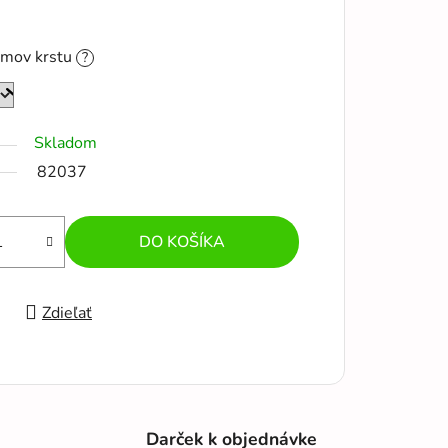
umov krstu
?
Skladom
82037
DO KOŠÍKA
Zdieľať
Darček k objednávke