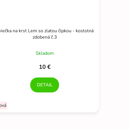
viečka na krst Lem so zlatou čipkou - kostolná
zdobená č.3
Skladom
10 €
DETAIL
ová