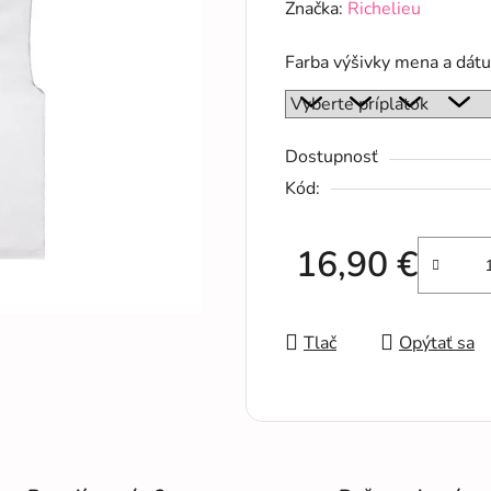
hodnotenie
Značka:
Richelieu
produktu
Farba výšivky mena a dát
je
0,0
z
5
Dostupnosť
hviezdičiek.
Kód:
16,90 €
Jednotková cena:
Tlač
Opýtať sa