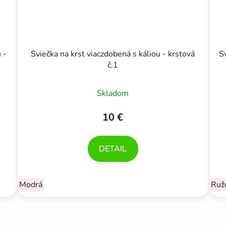
 -
Sviečka na krst viaczdobená s káliou - krstová
S
č.1
Skladom
10 €
DETAIL
Modrá
Ruž