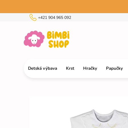
Prejsť
na
obsah
+421 904 965 092
Detská výbava
Krst
Hračky
Papučky