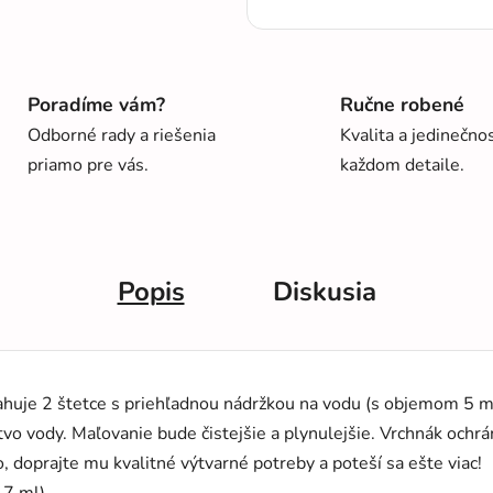
Poradíme vám?
Ručne robené
Odborné rady a riešenia
Kvalita a jedinečno
priamo pre vás.
každom detaile.
Popis
Diskusia
uje 2 štetce s priehľadnou nádržkou na vodu (s objemom 5 ml a 
vo vody. Maľovanie bude čistejšie a plynulejšie. Vrchnák ochr
o, doprajte mu kvalitné výtvarné potreby a poteší sa ešte viac!
 7 ml).