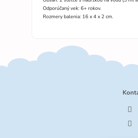
Odporúčaný vek: 6+ rokov.
Rozmery balenia: 16 x 4 x 2 cm.
Z
á
Kont
p
ä
t
i
e