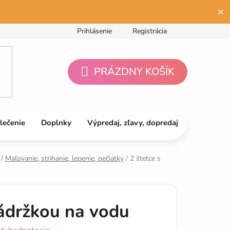
×
Prihlásenie
Registrácia
PRÁZDNY KOŠÍK
NÁKUPNÝ
KOŠÍK
lečenie
Doplnky
Výpredaj, zľavy, dopredaj
/
Maľovanie, strihanie, lepenie, pečiatky
/
2 štetce s
nádržkou na vodu