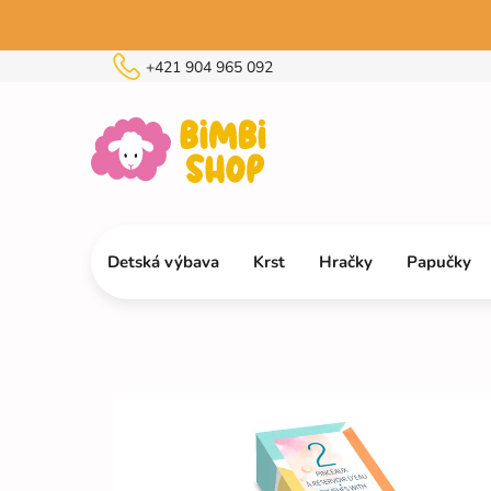
Prejsť
na
obsah
+421 904 965 092
Detská výbava
Krst
Hračky
Papučky