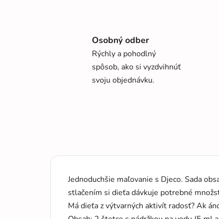
Osobný odber
Rýchly a pohodlný
spôsob, ako si vyzdvihnúť
svoju objednávku.
Jednoduchšie maľovanie s Djeco. Sada obsah
stlačením si dieťa dávkuje potrebné množst
Má dieťa z výtvarných aktivít radosť? Ak án
Obsah: 2 štetce s nádržkou na vodu (5 ml a