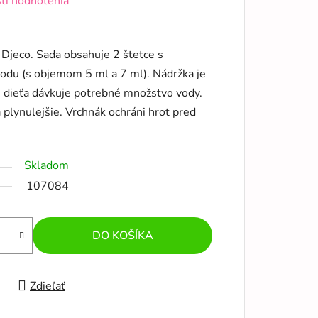
ti hodnotenia
Djeco. Sada obsahuje 2 štetce s
odu (s objemom 5 ml a 7 ml). Nádržka je
 si dieťa dávkuje potrebné množstvo vody.
 plynulejšie. Vrchnák ochráni hrot pred
Skladom
107084
DO KOŠÍKA
Zdieľať