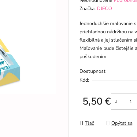
Neohodnotené
Podrobnos
hodnotenie
Značka:
DJECO
produktu
Jednoduchšie maľovanie s 
je
priehľadnou nádržkou na v
0,0
flexibilná a jej stlačením
z
Maľovanie bude čistejšie a
5
poškodením.
hviezdičiek.
Dostupnosť
Kód:
5,50 €
Jednotková cena:
Tlač
Opýtať sa