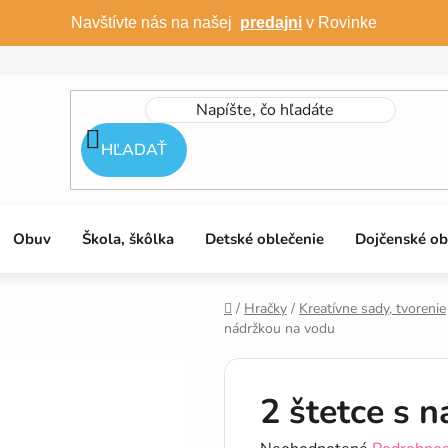
Navštívte nás na našej
predajni
v Rovinke
HĽADAŤ
Obuv
Škola, škôlka
Detské oblečenie
Dojčenské ob
/
Hračky
/
Kreatívne sady, tvorenie
nádržkou na vodu
Domov
2 štetce s 
Priemerné