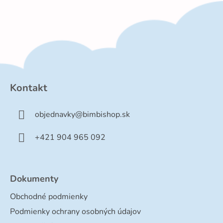
Z
á
p
Kontakt
ä
t
objednavky
@
bimbishop.sk
i
e
+421 904 965 092
Dokumenty
Obchodné podmienky
Podmienky ochrany osobných údajov