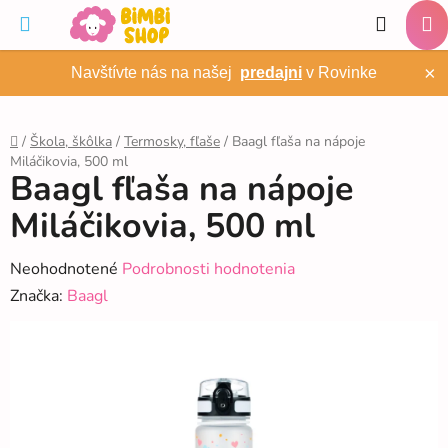
Prejsť
Hľadať
na
NÁ
obsah
×
Navštívte nás na našej
predajni
v Rovinke
KO
/
Škola, škôlka
/
Termosky, fľaše
/
Baagl fľaša na nápoje
Miláčikovia, 500 ml
Domov
Baagl fľaša na nápoje
Miláčikovia, 500 ml
Priemerné
Neohodnotené
Podrobnosti hodnotenia
hodnotenie
Značka:
Baagl
produktu
je
0,0
z
5