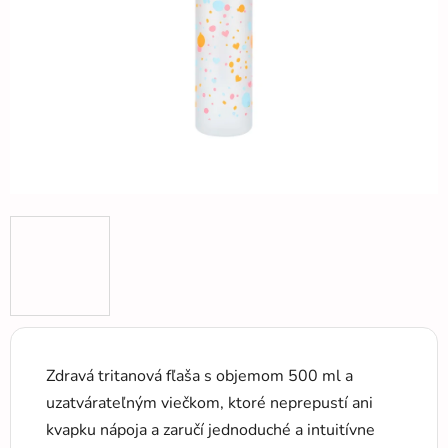
hviezdičiek.
Zdravá tritanová fľaša s objemom 500 ml a
uzatvárateľným viečkom, ktoré neprepustí ani
kvapku nápoja a zaručí jednoduché a intuitívne