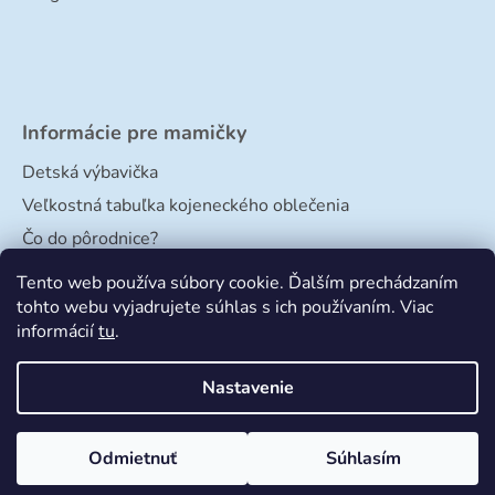
Informácie pre mamičky
Detská výbavička
Veľkostná tabuľka kojeneckého oblečenia
Čo do pôrodnice?
Veľkostná tabuľka papučiek
Tento web používa súbory cookie. Ďalším prechádzaním
tohto webu vyjadrujete súhlas s ich používaním. Viac
informácií
tu
.
Nastavenie
Odmietnuť
Súhlasím
Vytvoril Shoptet
a
Adatelier
Copyright 2026
Bimbishop
. Všetky práva vyhradené.