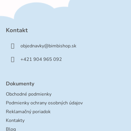
Z
á
p
Kontakt
ä
t
objednavky
@
bimbishop.sk
i
e
+421 904 965 092
Dokumenty
Obchodné podmienky
Podmienky ochrany osobných údajov
Reklamačný poriadok
Kontakty
Blog