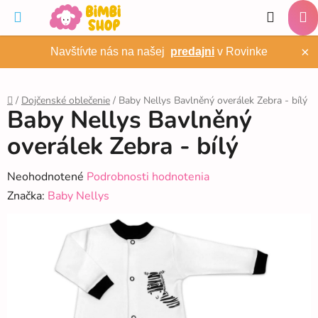
Prejsť
Hľadať
na
NÁ
obsah
×
Navštívte nás na našej
predajni
v Rovinke
KO
/
Dojčenské oblečenie
/
Baby Nellys Bavlněný overálek Zebra - bílý
Baby Nellys Bavlněný
Domov
overálek Zebra - bílý
Priemerné
Neohodnotené
Podrobnosti hodnotenia
hodnotenie
Značka:
Baby Nellys
produktu
je
0,0
z
5
hviezdičiek.