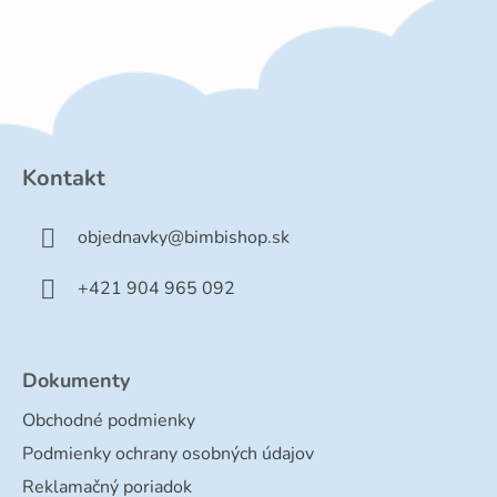
Z
á
p
Kontakt
ä
t
objednavky
@
bimbishop.sk
i
e
+421 904 965 092
Dokumenty
Obchodné podmienky
Podmienky ochrany osobných údajov
Reklamačný poriadok