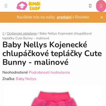
Prejsť
Hľadať
na
NÁ
obsah
×
Navštívte nás na našej
predajni
v Rovinke
KO
/
Dojčenské oblečenie
/
Baby Nellys Kojenecké chlupáčkové
tepláčky Cute Bunny - malinové
Domov
Baby Nellys Kojenecké
chlupáčkové tepláčky Cute
Bunny - malinové
Priemerné
Neohodnotené
Podrobnosti hodnotenia
hodnotenie
Značka:
Baby Nellys
produktu
je
0,0
z