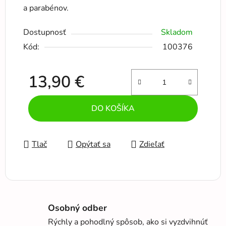
a parabénov.
Dostupnosť
Skladom
Kód:
100376
13,90 €
Jednotková cena:
DO KOŠÍKA
Tlač
Opýtať sa
Zdieľať
Osobný odber
Rýchly a pohodlný spôsob, ako si vyzdvihnúť