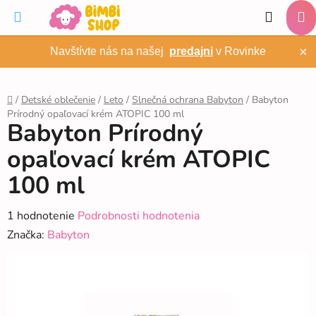
Prejsť
Hľadať
na
NÁ
obsah
×
Navštívte nás na našej
predajni
v Rovinke
KO
/
Detské oblečenie
/
Leto
/
Slnečná ochrana Babyton
/
Babyton
Prírodný opaľovací krém ATOPIC 100 ml
Domov
Babyton Prírodný
opaľovací krém ATOPIC
100 ml
Priemerné
1 hodnotenie
Podrobnosti hodnotenia
hodnotenie
Značka:
Babyton
produktu
je
5,0
z