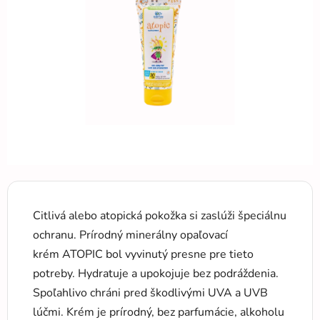
5
hviezdičiek.
Citlivá alebo atopická pokožka si zaslúži špeciálnu
ochranu. Prírodný minerálny opaľovací
krém ATOPIC bol vyvinutý presne pre tieto
potreby. Hydratuje a upokojuje bez podráždenia.
Spoľahlivo chráni pred škodlivými UVA a UVB
lúčmi. Krém je prírodný, bez parfumácie, alkoholu