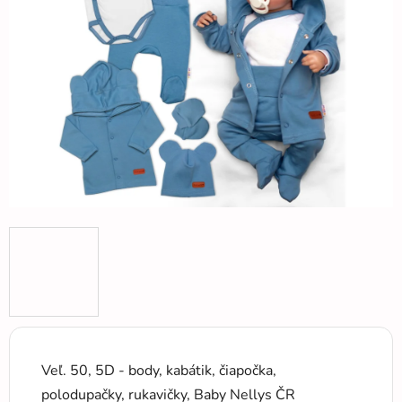
5
hviezdičiek.
Veľ. 50, 5D - body, kabátik, čiapočka,
polodupačky, rukavičky, Baby Nellys ČR