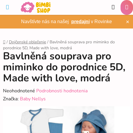
Prejsť
Hľadať
na
NÁ
obsah
×
Navštívte nás na našej
predajni
v Rovinke
KO
/
Dojčenské oblečenie
/
Bavlněná souprava pro miminko do
porodnice 5D, Made with love, modrá
Domov
Bavlněná souprava pro
miminko do porodnice 5D,
Made with love, modrá
Priemerné
Neohodnotené
Podrobnosti hodnotenia
hodnotenie
Značka:
Baby Nellys
produktu
je
0,0
z