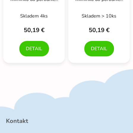
5D, Made with love,
5D, Made with love,
ecru
růžová
Skladem 4ks
Skladem > 10ks
50,19 €
50,19 €
DETAIL
DETAIL
Z
á
p
Kontakt
ä