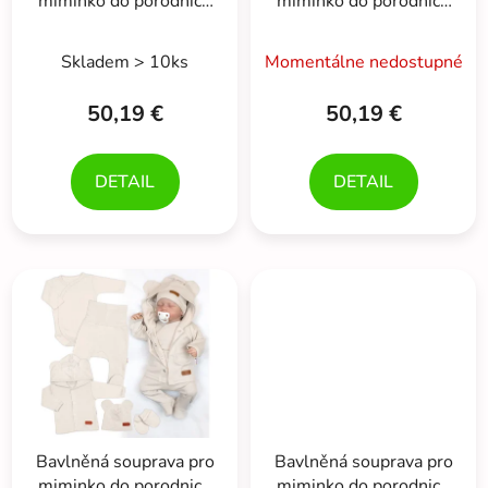
miminko do porodnice
miminko do porodnice
5D, Made with love, tm.
5D, Made with love, bílá
béžová
Skladem > 10ks
Momentálne nedostupné
50,19 €
50,19 €
DETAIL
DETAIL
Bavlněná souprava pro
Bavlněná souprava pro
miminko do porodnice
miminko do porodnice