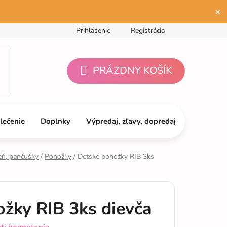
×
Prihlásenie
Registrácia
PRÁZDNY KOŠÍK
NÁKUPNÝ
KOŠÍK
lečenie
Doplnky
Výpredaj, zľavy, dopredaj
eň, pančušky
/
Ponožky
/
Detské ponožky RIB 3ks
žky RIB 3ks dievča