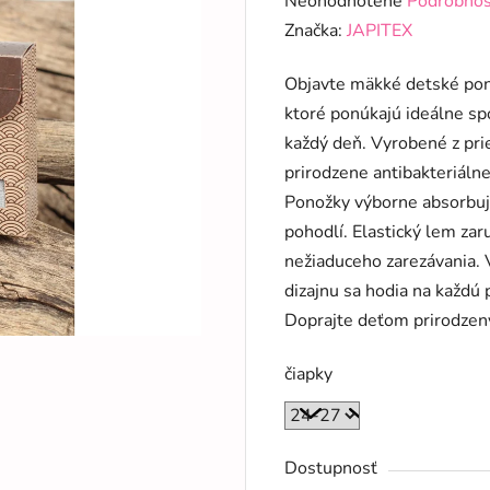
Neohodnotené
Podrobnos
hodnotenie
Značka:
JAPITEX
produktu
Objavte mäkké detské po
je
ktoré ponúkajú ideálne sp
0,0
každý deň. Vyrobené z pr
z
prirodzene antibakteriálne
5
Ponožky výborne absorbujú
hviezdičiek.
pohodlí. Elastický lem zar
nežiaduceho zarezávania.
dizajnu sa hodia na každú p
Doprajte deťom prirodze
čiapky
Dostupnosť