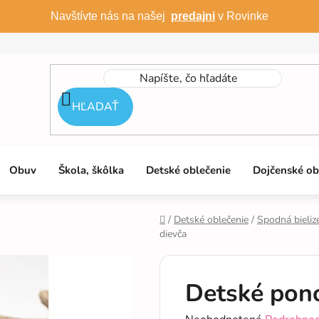
Navštívte nás na našej
predajni
v Rovinke
HĽADAŤ
Obuv
Škola, škôlka
Detské oblečenie
Dojčenské ob
/
Detské oblečenie
/
Spodná bieliz
dievča
Domov
Detské pono
Priemerné