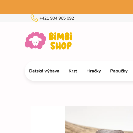
Prejsť
na
obsah
+421 904 965 092
Detská výbava
Krst
Hračky
Papučky