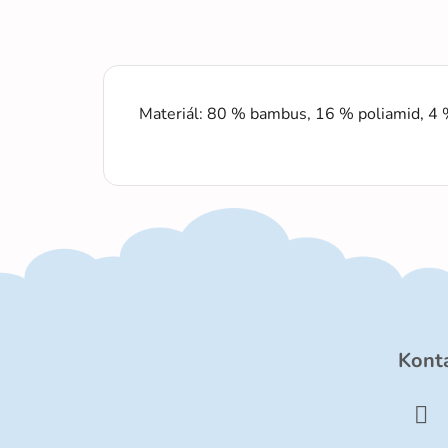
Materiál: 80 % bambus, 16 % poliamid, 4 
Z
á
Kont
p
ä
t