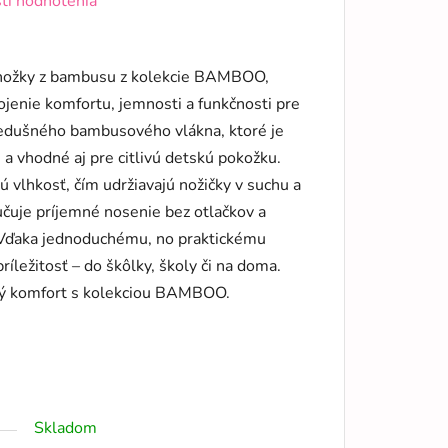
ti hodnotenia
nožky z bambusu z kolekcie BAMBOO,
ojenie komfortu, jemnosti a funkčnosti pre
iedušného bambusového vlákna, ktoré je
 a vhodné aj pre citlivú detskú pokožku.
 vlhkosť, čím udržiavajú nožičky v suchu a
učuje príjemné nosenie bez otlačkov a
 Vďaka jednoduchému, no praktickému
ríležitosť – do škôlky, školy či na doma.
ný komfort s kolekciou BAMBOO.
Skladom