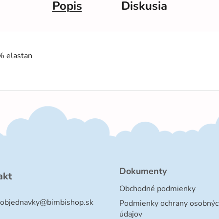
Popis
Diskusia
% elastan
Dokumenty
akt
Obchodné podmienky
objednavky
@
bimbishop.sk
Podmienky ochrany osobnýc
údajov