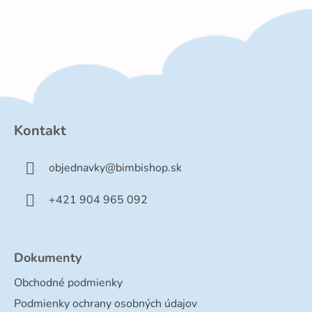
Z
á
p
Kontakt
ä
t
objednavky
@
bimbishop.sk
i
e
+421 904 965 092
Dokumenty
Obchodné podmienky
Podmienky ochrany osobných údajov