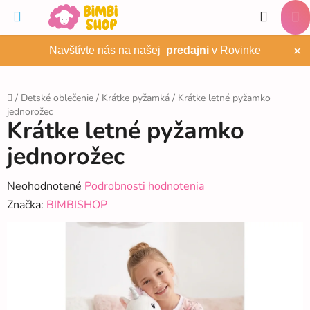
Prejsť
Hľadať
na
NÁ
obsah
×
Navštívte nás na našej
predajni
v Rovinke
KO
/
Detské oblečenie
/
Krátke pyžamká
/
Krátke letné pyžamko
jednorožec
Domov
Krátke letné pyžamko
jednorožec
Priemerné
Neohodnotené
Podrobnosti hodnotenia
hodnotenie
Značka:
BIMBISHOP
produktu
je
0,0
z
5