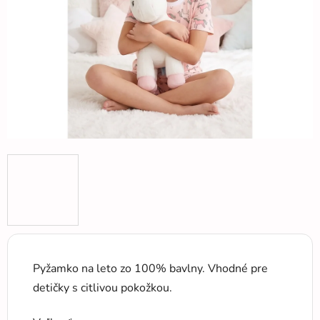
hviezdičiek.
Pyžamko na leto zo 100% bavlny. Vhodné pre
detičky s citlivou pokožkou.