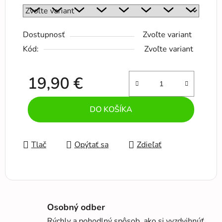
Dostupnosť
Zvoľte variant
Kód:
Zvoľte variant
19,90 €
Jednotková cena:
DO KOŠÍKA
Tlač
Opýtať sa
Zdieľať
Osobný odber
Rýchly a pohodlný spôsob, ako si vyzdvihnúť