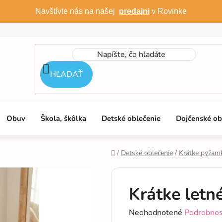
Navštívte nás na našej
predajni
v Rovinke
HĽADAŤ
Obuv
Škola, škôlka
Detské oblečenie
Dojčenské ob
/
Detské oblečenie
/
Krátke pyžam
Domov
Krátke let
Priemerné
Neohodnotené
Podrobnos