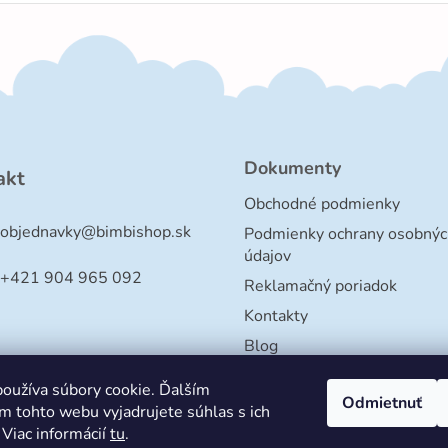
Dokumenty
akt
Obchodné podmienky
objednavky
@
bimbishop.sk
Podmienky ochrany osobnýc
údajov
+421 904 965 092
Reklamačný poriadok
Kontakty
Blog
oužíva súbory cookie. Ďalším
Odmietnuť
m tohto webu vyjadrujete súhlas s ich
 Viac informácií
tu
.