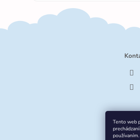
Z
á
Kont
p
ä
t
i
e
Tento web p
prechádzaní
používaním.