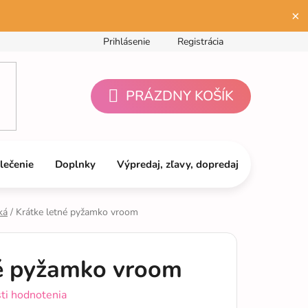
×
Prihlásenie
Registrácia
PRÁZDNY KOŠÍK
NÁKUPNÝ
KOŠÍK
lečenie
Doplnky
Výpredaj, zľavy, dopredaj
ká
/
Krátke letné pyžamko vroom
né pyžamko vroom
ti hodnotenia