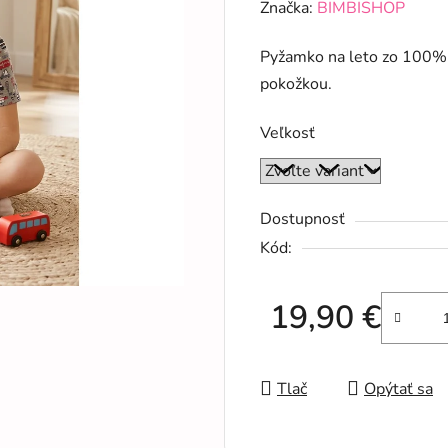
hodnotenie
Značka:
BIMBISHOP
produktu
Pyžamko na leto zo 100% b
je
pokožkou.
0,0
z
Veľkosť
5
hviezdičiek.
Dostupnosť
Kód:
19,90 €
Jednotková cena:
Tlač
Opýtať sa