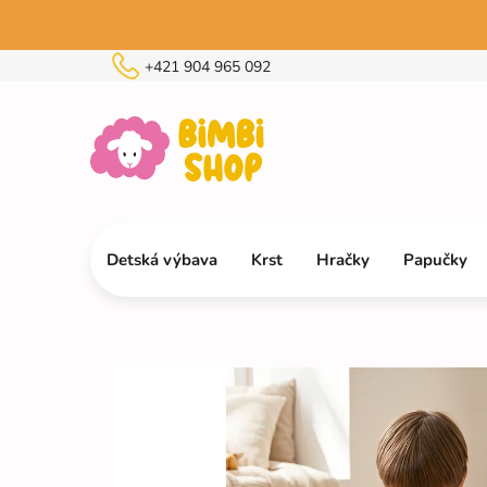
Prejsť
na
obsah
+421 904 965 092
Detská výbava
Krst
Hračky
Papučky