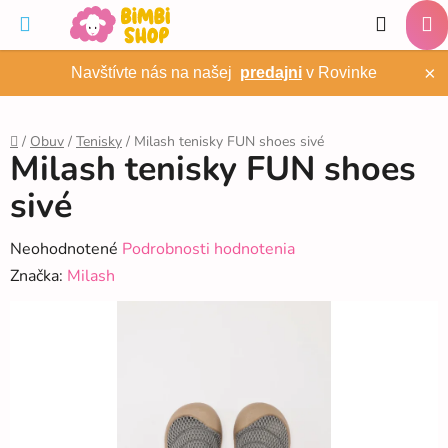
Prejsť
Hľadať
na
NÁ
obsah
×
Navštívte nás na našej
predajni
v Rovinke
KO
/
Obuv
/
Tenisky
/
Milash tenisky FUN shoes sivé
Milash tenisky FUN shoes
Domov
sivé
Priemerné
Neohodnotené
Podrobnosti hodnotenia
hodnotenie
Značka:
Milash
produktu
je
0,0
z
5
hviezdičiek.