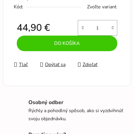
Kód:
Zvoľte variant
44,90 €
Jednotková cena:
DO KOŠÍKA
Tlač
Opýtať sa
Zdieľať
Osobný odber
Rýchly a pohodlný spôsob, ako si vyzdvihnúť
svoju objednávku.