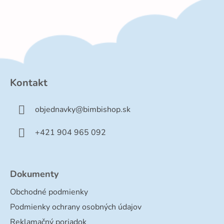
Z
á
p
Kontakt
ä
t
objednavky
@
bimbishop.sk
i
e
+421 904 965 092
Dokumenty
Obchodné podmienky
Podmienky ochrany osobných údajov
Reklamačný poriadok