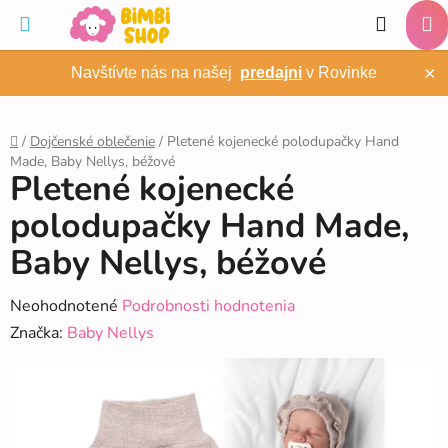
Prejsť
Hľadať
na
NÁ
obsah
×
Navštívte nás na našej
predajni
v Rovinke
KO
/
Dojčenské oblečenie
/
Pletené kojenecké polodupačky Hand
Made, Baby Nellys, béžové
Domov
Pletené kojenecké
polodupačky Hand Made,
Baby Nellys, béžové
Priemerné
Neohodnotené
Podrobnosti hodnotenia
hodnotenie
Značka:
Baby Nellys
produktu
je
0,0
z