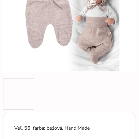
5
hviezdičiek.
Veľ. 56, farba: béžová, Hand Made