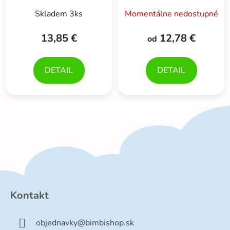
Skladem 3ks
Momentálne nedostupné
13,85 €
12,78 €
od
DETAIL
DETAIL
Z
á
p
Kontakt
ä
t
objednavky
@
bimbishop.sk