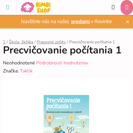
Prejsť
Hľadať
na
NÁ
obsah
×
Navštívte nás na našej
predajni
v Rovinke
KO
/
Škola, škôlka
/
Pracovné zošity
/
Precvičovanie počítania 1
Precvičovanie počítania 1
Domov
Priemerné
Neohodnotené
Podrobnosti hodnotenia
hodnotenie
Značka:
Taktik
produktu
je
0,0
z
5
hviezdičiek.