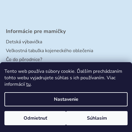
Informácie pre mamičky
Detská výbavička
Veľkostná tabuľka kojeneckého oblečenia
Čo do pôrodnice?
Veľkostná tabuľka papučiek
Tento web používa súbory cookie. Ďalším prechádzaním
tohto webu vyjadrujete súhlas s ich používaním. Viac
informácií
tu
.
Nastavenie
Odmietnuť
Súhlasím
Vytvoril Shoptet
a
Adatelier
Copyright 2026
Bimbishop
. Všetky práva vyhradené.