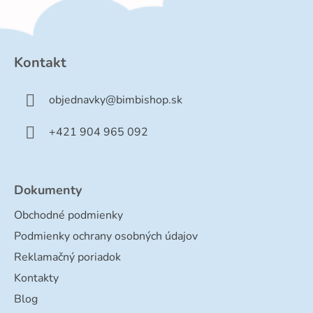
Z
á
p
Kontakt
ä
t
objednavky
@
bimbishop.sk
i
e
+421 904 965 092
Dokumenty
Obchodné podmienky
Podmienky ochrany osobných údajov
Reklamačný poriadok
Kontakty
Blog