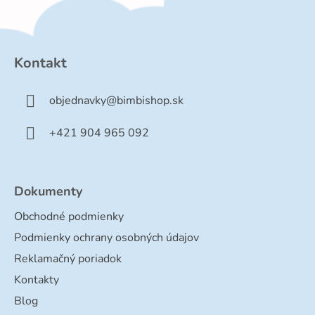
Z
á
p
Kontakt
ä
t
objednavky
@
bimbishop.sk
i
e
+421 904 965 092
Dokumenty
Obchodné podmienky
Podmienky ochrany osobných údajov
Reklamačný poriadok
Kontakty
Blog