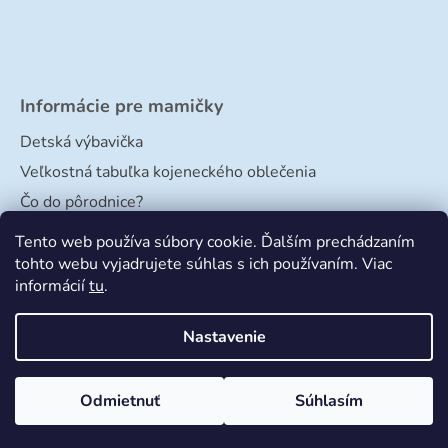
Informácie pre mamičky
Detská výbavička
Veľkostná tabuľka kojeneckého oblečenia
Čo do pôrodnice?
Veľkostná tabuľka papučiek
Tento web používa súbory cookie. Ďalším prechádzaním
tohto webu vyjadrujete súhlas s ich používaním. Viac
informácií
tu
.
Nastavenie
Odmietnuť
Súhlasím
Vytvoril Shoptet
a
Adatelier
Copyright 2026
Bimbishop
. Všetky práva vyhradené.