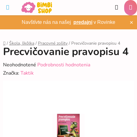
Prejsť
Hľadať
na
NÁ
obsah
×
Navštívte nás na našej
predajni
v Rovinke
KO
/
Škola, škôlka
/
Pracovné zošity
/
Precvičovanie pravopisu 4
Precvičovanie pravopisu 4
Domov
Priemerné
Neohodnotené
Podrobnosti hodnotenia
hodnotenie
Značka:
Taktik
produktu
je
0,0
z
5
hviezdičiek.