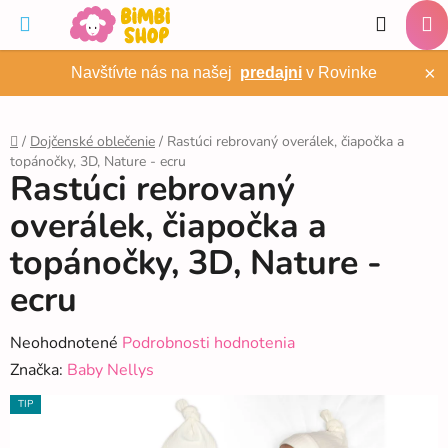
Prejsť
Hľadať
na
NÁ
obsah
×
Navštívte nás na našej
predajni
v Rovinke
KO
/
Dojčenské oblečenie
/
Rastúci rebrovaný overálek, čiapočka a
topánočky, 3D, Nature - ecru
Domov
Rastúci rebrovaný
overálek, čiapočka a
topánočky, 3D, Nature -
ecru
Priemerné
Neohodnotené
Podrobnosti hodnotenia
hodnotenie
Značka:
Baby Nellys
produktu
TIP
je