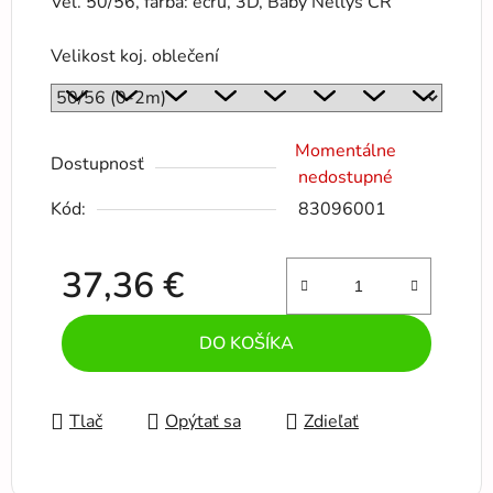
Veľ. 50/56, farba: ecru, 3D, Baby Nellys ČR
Velikost koj. oblečení
Momentálne
Dostupnosť
nedostupné
Kód:
83096001
37,36 €
Jednotková cena:
DO KOŠÍKA
Tlač
Opýtať sa
Zdieľať