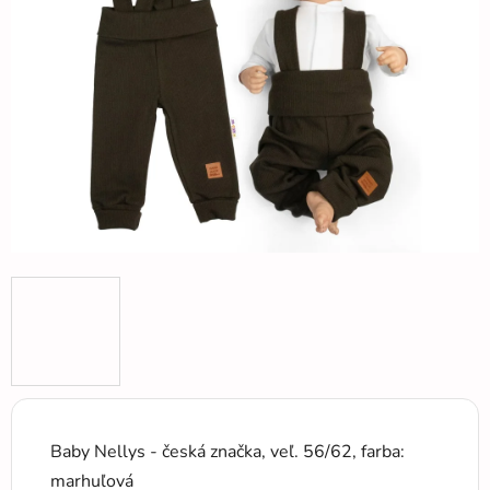
5
hviezdičiek.
Baby Nellys - česká značka, veľ. 56/62, farba:
marhuľová