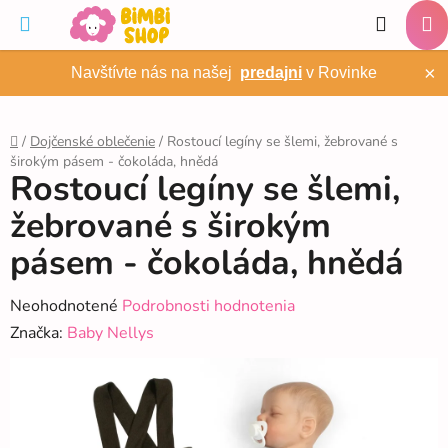
Prejsť
Hľadať
na
NÁ
obsah
×
Navštívte nás na našej
predajni
v Rovinke
KO
/
Dojčenské oblečenie
/
Rostoucí legíny se šlemi, žebrované s
širokým pásem - čokoláda, hnědá
Domov
Rostoucí legíny se šlemi,
žebrované s širokým
pásem - čokoláda, hnědá
Priemerné
Neohodnotené
Podrobnosti hodnotenia
hodnotenie
Značka:
Baby Nellys
produktu
je
0,0
z