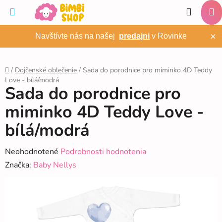
Prejsť
Hľadať
na
NÁ
obsah
×
Navštívte nás na našej
predajni
v Rovinke
KO
/
Dojčenské oblečenie
/
Sada do porodnice pro miminko 4D Teddy
Love - bílá/modrá
Domov
Sada do porodnice pro
miminko 4D Teddy Love -
bílá/modrá
Priemerné
Neohodnotené
Podrobnosti hodnotenia
hodnotenie
Značka:
Baby Nellys
produktu
je
0,0
z