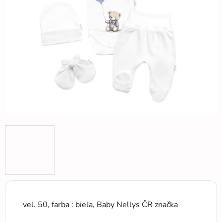
5
hviezdičiek.
veľ. 50, farba : biela, Baby Nellys ČR značka