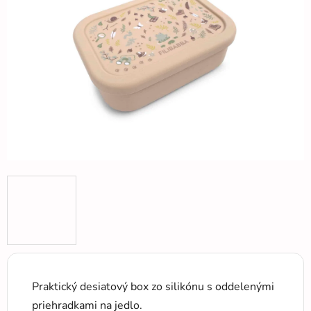
5
hviezdičiek.
Praktický desiatový box zo silikónu s oddelenými
priehradkami na jedlo.