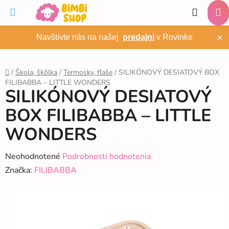
Prejsť
Hľadať
na
NÁ
obsah
×
Navštívte nás na našej
predajni
v Rovinke
KO
/
Škola, škôlka
/
Termosky, fľaše
/
SILIKÓNOVÝ DESIATOVÝ BOX
FILIBABBA – LITTLE WONDERS
Domov
SILIKÓNOVÝ DESIATOVÝ
BOX FILIBABBA – LITTLE
WONDERS
Priemerné
Neohodnotené
Podrobnosti hodnotenia
hodnotenie
Značka:
FILIBABBA
produktu
je
0,0
z