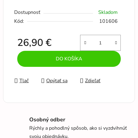
Dostupnosť
Skladom
Kód:
101606
26,90 €
Jednotková cena:
DO KOŠÍKA
Tlač
Opýtať sa
Zdieľať
Osobný odber
Rýchly a pohodlný spôsob, ako si vyzdvihnúť
svoju objednávku.