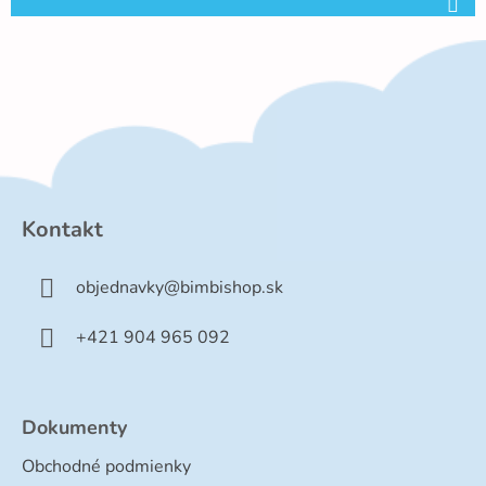
Z
á
p
Kontakt
ä
t
objednavky
@
bimbishop.sk
i
e
+421 904 965 092
Dokumenty
Obchodné podmienky