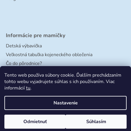
Informácie pre mamičky
Detská výbavička
Veľkostná tabuľka kojeneckého oblečenia
Čo do pôrodnice?
Veľkostná tabuľka papučiek
Tento web používa súbory cookie. Ďalším prechádzaním
tohto webu vyjadrujete súhlas s ich používaním. Viac
informácií
tu
.
Nastavenie
Odmietnuť
Súhlasím
Vytvoril Shoptet
a
Adatelier
Copyright 2026
Bimbishop
. Všetky práva vyhradené.