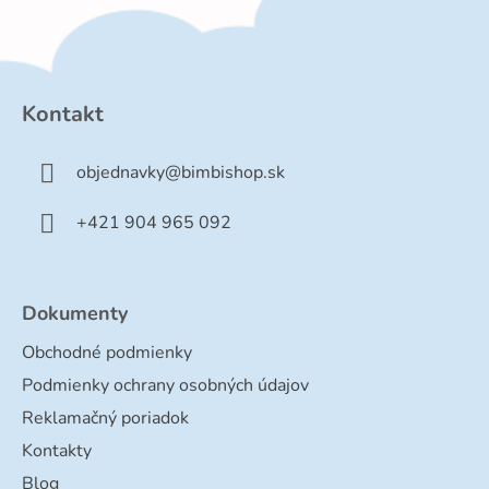
Z
á
p
Kontakt
ä
t
objednavky
@
bimbishop.sk
i
e
+421 904 965 092
Dokumenty
Obchodné podmienky
Podmienky ochrany osobných údajov
Reklamačný poriadok
Kontakty
Blog