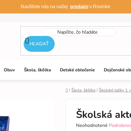
Navštívte nás na našej
predajni
v Rovinke
HĽADAŤ
Obuv
Škola, škôlka
Detské oblečenie
Dojčenské ob
/
Škola, škôlka
/
Školské tašky 1. 
Domov
Školská akt
Priemerné
Neohodnotené
Podrobnos