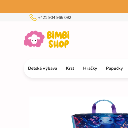
Prejsť
na
obsah
+421 904 965 092
Detská výbava
Krst
Hračky
Papučky