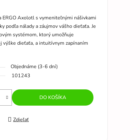
a ERGO Axolotl s vymeniteľnými nášivkami
ky podľa nálady a záujmov vášho dieťaťa. Je
ovým systémom, ktorý umožňuje
j výške dieťaťa, a intuitívnym zapínaním
Objednáme (3-6 dní)
101243
DO KOŠÍKA
Zdieľať