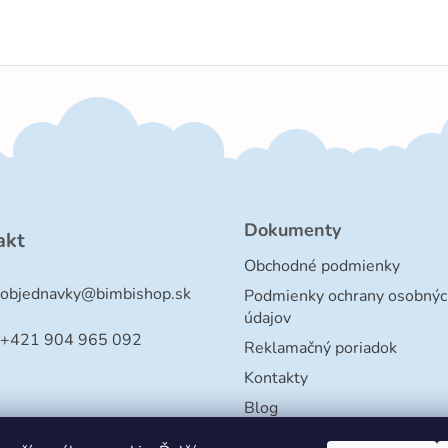
Dokumenty
akt
Obchodné podmienky
objednavky
@
bimbishop.sk
Podmienky ochrany osobnýc
údajov
+421 904 965 092
Reklamačný poriadok
Kontakty
Blog