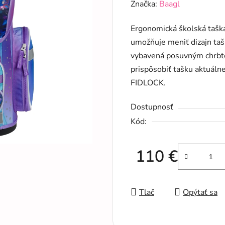
hodnotenie
Značka:
Baagl
produktu
Ergonomická školská tašk
je
umožňuje meniť dizajn taš
0,0
vybavená posuvným chrbt
z
prispôsobiť tašku aktuálne
5
FIDLOCK.
hviezdičiek.
Dostupnosť
Kód:
110 €
Jednotková cena:
Tlač
Opýtať sa