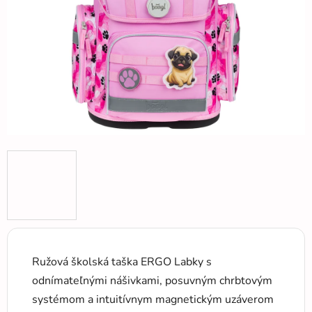
hviezdičiek.
Ružová školská taška ERGO Labky s
odnímateľnými nášivkami, posuvným chrbtovým
systémom a intuitívnym magnetickým uzáverom