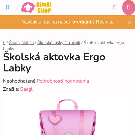
Prejsť
Hľadať
na
NÁ
obsah
×
Navštívte nás na našej
predajni
v Rovinke
KO
/
Škola, škôlka
/
Školské tašky 1. ročník
/
Školská aktovka Ergo
Labky
Domov
Školská aktovka Ergo
Labky
Priemerné
Neohodnotené
Podrobnosti hodnotenia
hodnotenie
Značka:
Baagl
produktu
je
0,0
z
5