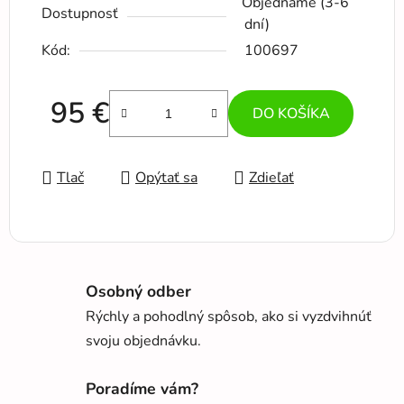
Objednáme (3-6
Dostupnosť
dní)
Kód:
100697
95 €
DO KOŠÍKA
Jednotková cena:
Tlač
Opýtať sa
Zdieľať
Osobný odber
Rýchly a pohodlný spôsob, ako si vyzdvihnúť
svoju objednávku.
Poradíme vám?