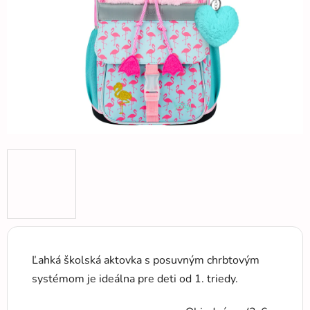
hviezdičiek.
Ľahká školská aktovka s posuvným chrbtovým
systémom je ideálna pre deti od 1. triedy.