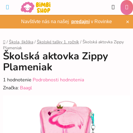
Prejsť
Hľadať
na
NÁ
obsah
×
Navštívte nás na našej
predajni
v Rovinke
KO
/
Škola, škôlka
/
Školské tašky 1. ročník
/
Školská aktovka Zippy
Plameniak
Domov
Školská aktovka Zippy
Plameniak
Priemerné
1 hodnotenie
Podrobnosti hodnotenia
hodnotenie
Značka:
Baagl
produktu
je
5,0
z
5