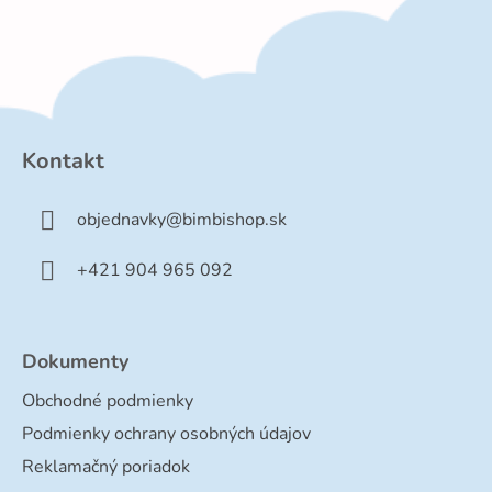
Z
á
p
Kontakt
ä
t
objednavky
@
bimbishop.sk
i
e
+421 904 965 092
Dokumenty
Obchodné podmienky
Podmienky ochrany osobných údajov
Reklamačný poriadok