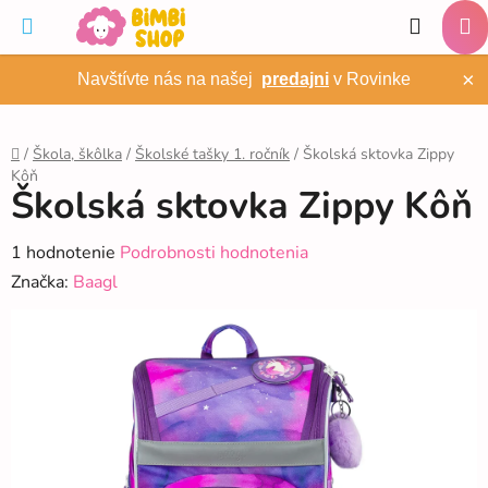
Prejsť
Hľadať
na
NÁ
obsah
×
Navštívte nás na našej
predajni
v Rovinke
KO
/
Škola, škôlka
/
Školské tašky 1. ročník
/
Školská sktovka Zippy
Kôň
Domov
Školská sktovka Zippy Kôň
Priemerné
1 hodnotenie
Podrobnosti hodnotenia
hodnotenie
Značka:
Baagl
produktu
je
5,0
z
5
hviezdičiek.