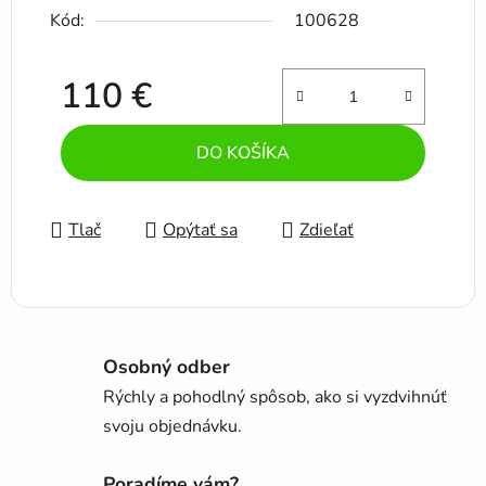
Kód:
100628
110 €
Jednotková cena:
DO KOŠÍKA
Tlač
Opýtať sa
Zdieľať
Osobný odber
Rýchly a pohodlný spôsob, ako si vyzdvihnúť
svoju objednávku.
Poradíme vám?