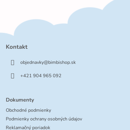
Z
á
p
Kontakt
ä
t
objednavky
@
bimbishop.sk
i
e
+421 904 965 092
Dokumenty
Obchodné podmienky
Podmienky ochrany osobných údajov
Reklamačný poriadok