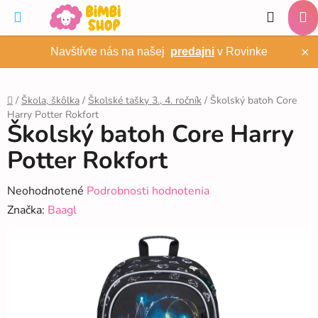
Prejsť
Hľadať
na
NÁ
obsah
×
Navštívte nás na našej
predajni
v Rovinke
KO
/
Škola, škôlka
/
Školské tašky 3., 4. ročník
/
Školský batoh Core
Harry Potter Rokfort
Domov
Školský batoh Core Harry
Potter Rokfort
Priemerné
Neohodnotené
Podrobnosti hodnotenia
hodnotenie
Značka:
Baagl
produktu
je
0,0
z
5