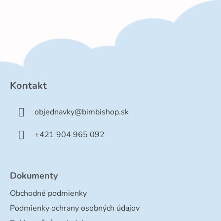
Z
á
p
Kontakt
ä
t
objednavky
@
bimbishop.sk
i
e
+421 904 965 092
Dokumenty
Obchodné podmienky
Podmienky ochrany osobných údajov