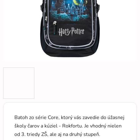
hviezdičiek.
Batoh zo série Core, ktorý vás zavedie do úžasnej
školy čarov a kúziel - Rokfortu. Je vhodný nielen
od 3. triedy ZŠ, ale aj na druhý stupeň.