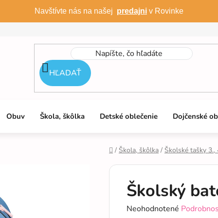
Navštívte nás na našej
predajni
v Rovinke
HĽADAŤ
Obuv
Škola, škôlka
Detské oblečenie
Dojčenské ob
/
Škola, škôlka
/
Školské tašky 3., 
Domov
Školský ba
Priemerné
Neohodnotené
Podrobnos