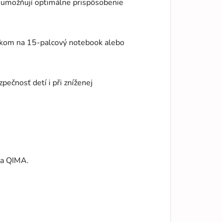
y umožňují optimálne prispôsobenie
ckom na 15-palcový notebook alebo
ečnosť detí i při zníženej
ria QIMA.