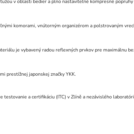
stužou v oblasti bedier a plno nastaviteľné kompresné popruh
teľnými komorami, vnútorným organizérom a polstrovaným vre
eriálu je vybavený radou reflexných prvkov pre maximálnu bezp
mi prestížnej japonskej značky YKK.
 testovanie a certifikáciu (ITC) v Zlíně a nezávislého laborató