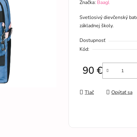
hodnotenie
Značka:
Baagl
produktu
Svetlosivý dievčenský bato
je
základnej školy.
0,0
z
Dostupnosť
5
Kód:
hviezdičiek.
90 €
Jednotková cena:
Tlač
Opýtať sa