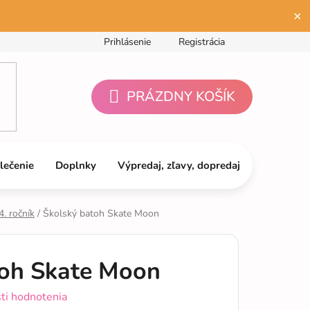
×
Prihlásenie
Registrácia
PRÁZDNY KOŠÍK
NÁKUPNÝ
KOŠÍK
lečenie
Doplnky
Výpredaj, zľavy, dopredaj
4. ročník
/
Školský batoh Skate Moon
toh Skate Moon
ti hodnotenia