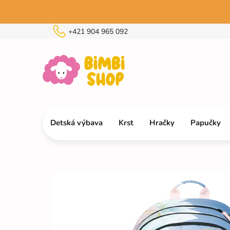
Prejsť
na
obsah
+421 904 965 092
Detská výbava
Krst
Hračky
Papučky