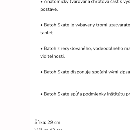
• Anatomicky tvarovaná chrbtová časť s vý
postave.
• Batoh Skate je vybavený tromi uzatvára
tablet.
• Batoh z recyklovaného, vodeodolného mat
viditeľnosti.
• Batoh Skate disponuje spoľahlivými zipsa
• Batoh Skate spĺňa podmienky Inštitútu pre
Šírka: 29 cm