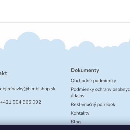
Dokumenty
akt
Obchodné podmienky
objednavky
@
bimbishop.sk
Podmienky ochrany osobnýc
údajov
+421 904 965 092
Reklamačný poriadok
Kontakty
Blog