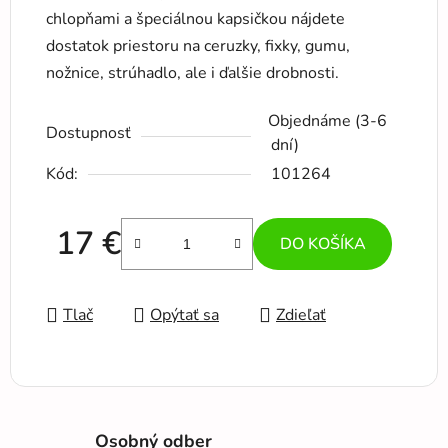
chlopňami a špeciálnou kapsičkou nájdete
dostatok priestoru na ceruzky, fixky, gumu,
nožnice, strúhadlo, ale i ďalšie drobnosti.
Objednáme (3-6
Dostupnosť
dní)
Kód:
101264
17 €
DO KOŠÍKA
Jednotková cena:
Tlač
Opýtať sa
Zdieľať
Osobný odber