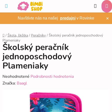
Prejsť
Hľadať
na
NÁ
obsah
×
Navštívte nás na našej
predajni
v Rovinke
KO
/
Škola, škôlka
/
Peračníky
/
Školský peračník jednoposchodový
Plameniaky
Domov
Školský peračník
jednoposchodový
Plameniaky
Priemerné
Neohodnotené
Podrobnosti hodnotenia
hodnotenie
Značka:
Baagl
produktu
je
0,0
z