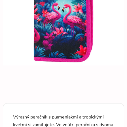
5
hviezdičiek.
Výrazný peračník s plameniakmi a tropickými
kvetmi si zamilujete. Vo vnútri peračníka s dvoma