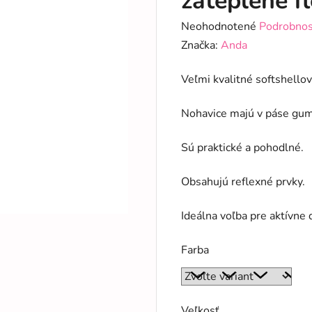
zateplené f
Priemerné
Neohodnotené
Podrobnos
hodnotenie
Značka:
Anda
produktu
Veľmi kvalitné softshello
je
0,0
Nohavice majú v páse gumu
z
5
Sú praktické a pohodlné.
hviezdičiek.
Obsahujú reflexné prvky.
Ideálna voľba pre aktívne 
Farba
Veľkosť