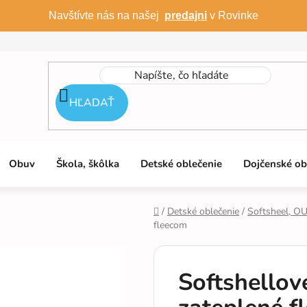
Navštívte nás na našej
predajni
v Rovinke
HĽADAŤ
Obuv
Škola, škôlka
Detské oblečenie
Dojčenské ob
/
Detské oblečenie
/
Softsheel, 
fleecom
Domov
Softshellov