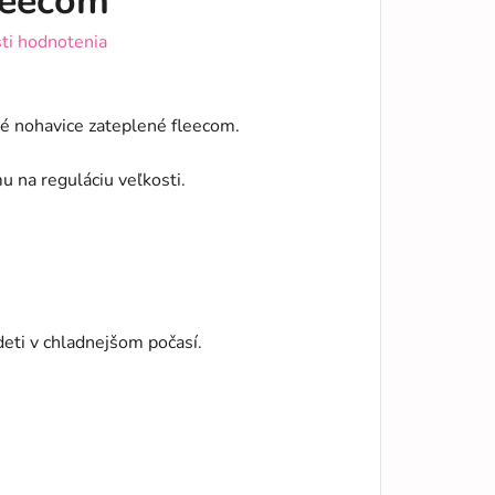
leecom
ti hodnotenia
vé nohavice zateplené fleecom.
 na reguláciu veľkosti.
deti v chladnejšom počasí.