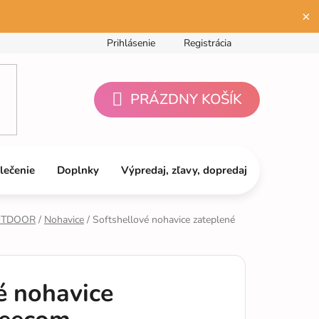
×
Prihlásenie
Registrácia
PRÁZDNY KOŠÍK
NÁKUPNÝ
KOŠÍK
lečenie
Doplnky
Výpredaj, zľavy, dopredaj
OUTDOOR
/
Nohavice
/
Softshellové nohavice zateplené
é nohavice