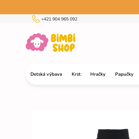
Prejsť
na
obsah
+421 904 965 092
Detská výbava
Krst
Hračky
Papučky