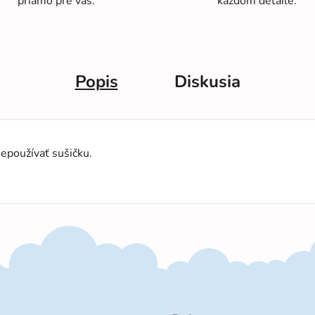
priamo pre vás.
každom detaile.
Popis
Diskusia
epoužívať sušičku.