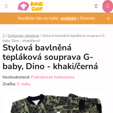
Prejsť
Hľadať
na
NÁ
obsah
×
Navštívte nás na našej
predajni
v Rovinke
KO
/
Dojčenské oblečenie
/
Stylová bavlněná tepláková souprava G-
baby, Dino - khaki/černá
Domov
Stylová bavlněná
tepláková souprava G-
baby, Dino - khaki/černá
Priemerné
Neohodnotené
Podrobnosti hodnotenia
hodnotenie
Značka:
G-baby
produktu
je
0,0
z