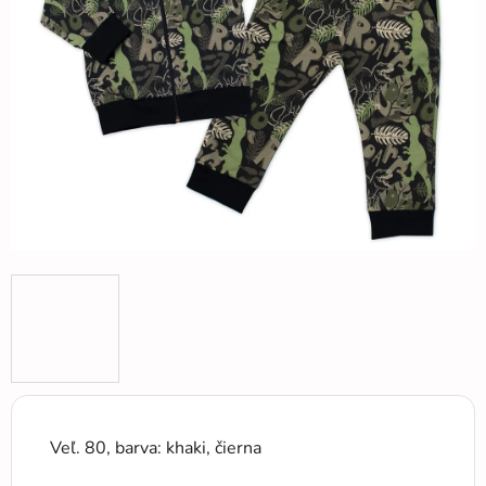
5
hviezdičiek.
Veľ. 80, barva: khaki, čierna