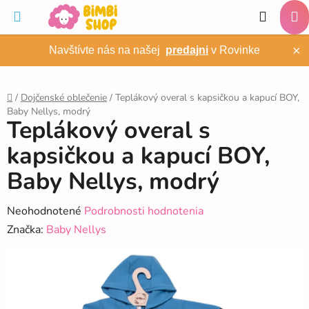
Prejsť
Hľadať
na
NÁ
obsah
×
Navštívte nás na našej
predajni
v Rovinke
KO
/
Dojčenské oblečenie
/
Teplákový overal s kapsičkou a kapucí BOY,
Baby Nellys, modrý
Domov
Teplákový overal s
kapsičkou a kapucí BOY,
Baby Nellys, modrý
Priemerné
Neohodnotené
Podrobnosti hodnotenia
hodnotenie
Značka:
Baby Nellys
produktu
je
0,0
z