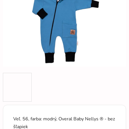
5
hviezdičiek.
Veľ. 56, farba: modrý, Overal Baby Nellys ® - bez
šľapiek