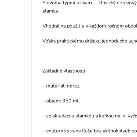
S dvoma typmi uzáveru – klasický nerezový 
slamky.
Vhodná na použitie v každom ročnom obdob
Vďaka praktickému držiaku jednoducho uchop
Základné vlastnosti:
– materiál: nerez,
– objem: 350 ml,
– so skladacou slamkou a kefkou na jej vyči
– vnútorná strana fľaše bez akéhokoľvek p