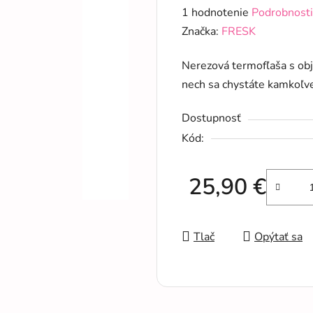
Priemerné
1 hodnotenie
Podrobnosti
hodnotenie
Značka:
FRESK
produktu
Nerezová termofľaša s ob
je
nech sa chystáte kamkoľv
5,0
z
Dostupnosť
5
Kód:
hviezdičiek.
25,90 €
Jednotková cena:
Tlač
Opýtať sa