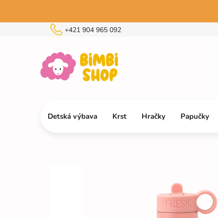
Prejsť
na
obsah
+421 904 965 092
Detská výbava
Krst
Hračky
Papučky