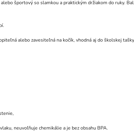
alebo športový so slamkou a praktickým držiakom do ruky. Bale
í.
iteľná alebo zavesiteľná na kočík, vhodná aj do školskej tašky
stenie,
ovlaku, neuvoľňuje chemikálie a je bez obsahu BPA.