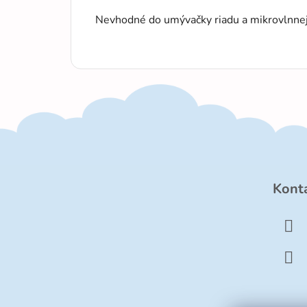
Nevhodné do umývačky riadu a mikrovlnnej
Z
á
Kont
p
ä
t
i
e