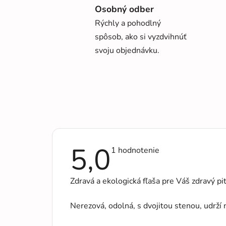
Osobný odber
Rýchly a pohodlný
spôsob, ako si vyzdvihnúť
svoju objednávku.
5,0
Priemerné
1 hodnotenie
hodnotenie
produktu
je
Zdravá a ekologická fľaša pre Váš zdravý 
5,0
z
5
Nerezová, odolná, s dvojitou stenou, udrží 
hviezdičiek.