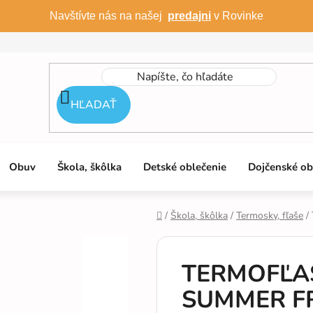
Navštívte nás na našej
predajni
v Rovinke
HĽADAŤ
Obuv
Škola, škôlka
Detské oblečenie
Dojčenské ob
/
Škola, škôlka
/
Termosky, fľaše
/
Domov
TERMOFĽAŠ
SUMMER FR