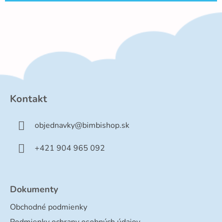
Z
á
p
Kontakt
ä
t
objednavky
@
bimbishop.sk
i
e
+421 904 965 092
Dokumenty
Obchodné podmienky