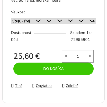
Veľ. 50, farba: morská modrá
Velikost
Dostupnosť
Skladem 1ks
Kód:
72995901
25,60 €
Jednotková cena:
DO KOŠÍKA
Tlač
Opýtať sa
Zdieľať