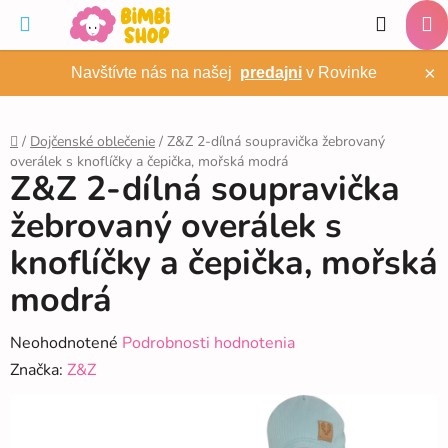
Prejsť
Hľadať
na
NÁ
obsah
×
Navštívte nás na našej
predajni
v Rovinke
KO
/
Dojčenské oblečenie
/
Z&Z 2-dílná soupravička žebrovaný
overálek s knoflíčky a čepička, mořská modrá
Domov
Z&Z 2-dílná soupravička
žebrovaný overálek s
knoflíčky a čepička, mořská
modrá
Priemerné
Neohodnotené
Podrobnosti hodnotenia
hodnotenie
Značka:
Z&Z
produktu
je