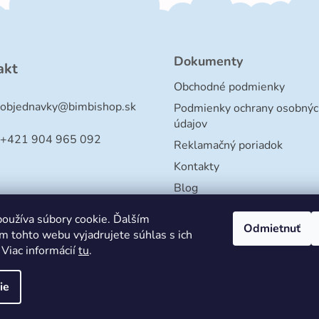
Dokumenty
akt
Obchodné podmienky
objednavky
@
bimbishop.sk
Podmienky ochrany osobnýc
údajov
+421 904 965 092
Reklamačný poriadok
Kontakty
Blog
oužíva súbory cookie. Ďalším
Odmietnuť
m tohto webu vyjadrujete súhlas s ich
 Viac informácií
tu
.
ie
dené.