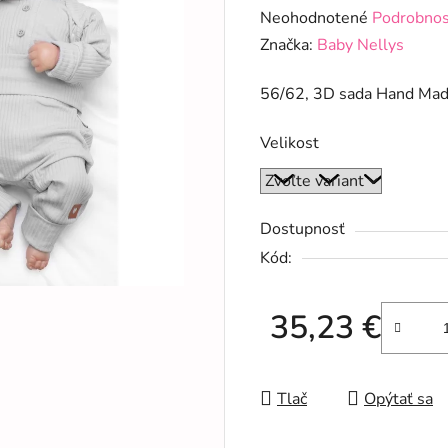
Priemerné
Neohodnotené
Podrobnos
hodnotenie
Značka:
Baby Nellys
produktu
56/62, 3D sada Hand Made
je
0,0
Velikost
z
5
hviezdičiek.
Dostupnosť
Kód:
35,23 €
Jednotková cena:
Tlač
Opýtať sa