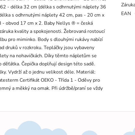
Záruk
/62 - délka 32 cm (délka s odhrnutými náplety 36
EAN
(délka s odhrnutými náplety 42 cm, pas - 20 cm x
8 - obvod 17 cm x 2. Baby Nellys ® = česká
 záruka kvality a spokojenosti. Žebrovaná rostoucí
olbu pro miminko. Body s dlouhými rukávy nabízí
d druků v rozkroku. Tepláčky jsou vybaveny
ety na nohavičkách. Díky těmto nápletům se
 děťátka. Čepička doplňují design této sadě.
ky. Vydrží až o jednu velikost déle. Materiál:
testerm Certifikát OEKO - Třída 1 - Oděvy pro
říjemný a měkký na omak. Při údržbě/praní se vždy