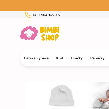
Prejsť
na
obsah
+421 904 965 092
Detská výbava
Krst
Hračky
Papučky