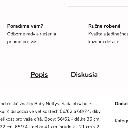
Poradíme vám?
Ručne robené
Odborné rady a riešenia
Kvalita a jedinečno
priamo pre vás.
každom detaile.
Popis
Diskusia
od české značky Baby Nellys. Sada obsahuje:
Dodat
u. K dispozici ve velikostech 56/62 a 68/74, díky
likost pro vaše dítě. Body: 56/62 - délka 35 cm,
Kategó
 22 cm. 68/74 - délka 41 cm, hrudník - 21 cm x 2,