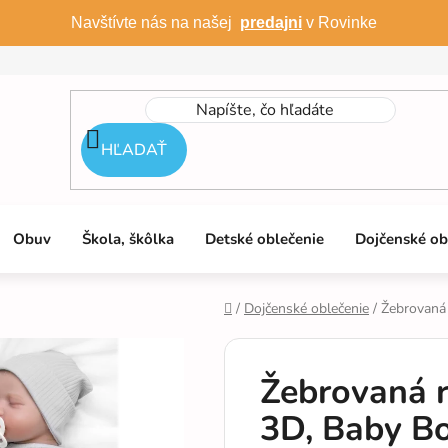
Navštívte nás na našej
predajni
v Rovinke
HĽADAŤ
Obuv
Škola, škôlka
Detské oblečenie
Dojčenské ob
/
Dojčenské oblečenie
/
Žebrovaná 
Domov
Žebrovaná r
3D, Baby Bo