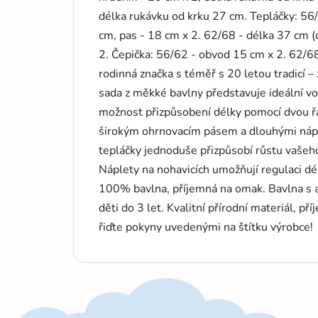
délka rukávku od krku 27 cm. Tepláčky: 56
cm, pas - 18 cm x 2. 62/68 - délka 37 cm 
2. Čepička: 56/62 - obvod 15 cm x 2. 62/6
rodinná značka s téměř s 20 letou tradicí –
sada z měkké bavlny představuje ideální v
možnost přizpůsobení délky pomocí dvou řa
širokým ohrnovacím pásem a dlouhými nápl
tepláčky jednoduše přizpůsobí růstu vašeho
Náplety na nohavicích umožňují regulaci dél
100% bavlna, příjemná na omak. Bavlna s a
děti do 3 let. Kvalitní přírodní materiál, p
řiďte pokyny uvedenými na štítku výrobce!