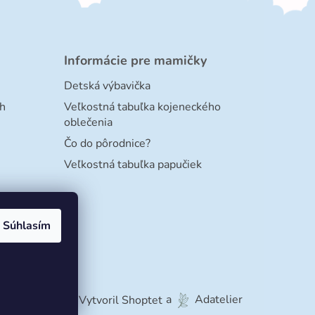
Informácie pre mamičky
Detská výbavička
h
Veľkostná tabuľka kojeneckého
oblečenia
Čo do pôrodnice?
Veľkostná tabuľka papučiek
Súhlasím
Vytvoril Shoptet
a
Adatelier