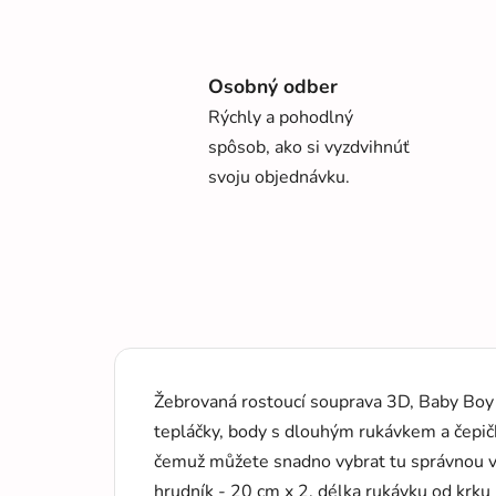
Osobný odber
Rýchly a pohodlný
spôsob, ako si vyzdvihnúť
svoju objednávku.
Žebrovaná rostoucí souprava 3D, Baby Boy 
tepláčky, body s dlouhým rukávkem a čepičk
čemuž můžete snadno vybrat tu správnou ve
hrudník - 20 cm x 2, délka rukávku od krku