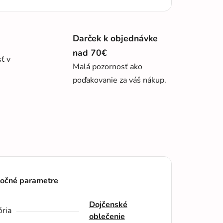
Darček k objednávke
nad 70€
sť v
Malá pozornosť ako
poďakovanie za váš nákup.
očné parametre
Dojčenské
ria
oblečenie