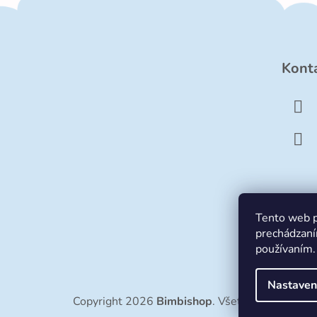
Z
á
Kont
p
ä
t
i
e
Tento web p
prechádzaní
používaním.
Nastaven
Copyright 2026
Bimbishop
. Všetky práva vyhra