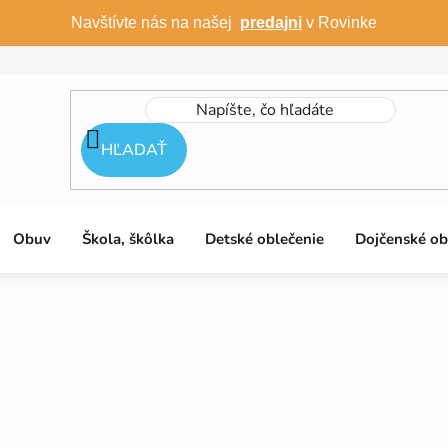
Navštívte nás na našej
predajni
v Rovinke
HĽADAŤ
Obuv
Škola, škôlka
Detské oblečenie
Dojčenské ob