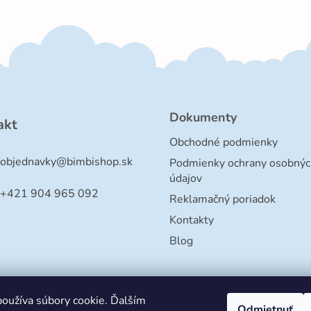
Dokumenty
akt
Obchodné podmienky
objednavky
@
bimbishop.sk
Podmienky ochrany osobnýc
údajov
+421 904 965 092
Reklamačný poriadok
Kontakty
Blog
oužíva súbory cookie. Ďalším
Odmietnuť