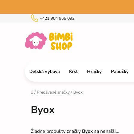
Prejsť
na
obsah
+421 904 965 092
Detská výbava
Krst
Hračky
Papučky
/
Predávané značky
/
Byox
Domov
Byox
Žiadne produkty značky
Byox
sa nenašli...