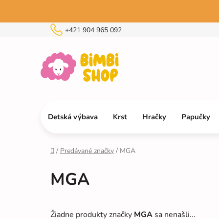
Prejsť
na
obsah
+421 904 965 092
Detská výbava
Krst
Hračky
Papučky
/
Predávané značky
/
MGA
Domov
MGA
Žiadne produkty značky
MGA
sa nenašli...