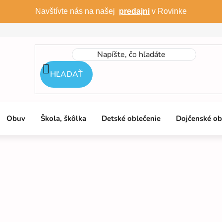
Navštívte nás na našej
predajni
v Rovinke
HĽADAŤ
Obuv
Škola, škôlka
Detské oblečenie
Dojčenské ob