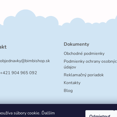
Dokumenty
akt
Obchodné podmienky
objednavky
@
bimbishop.sk
Podmienky ochrany osobnýc
údajov
+421 904 965 092
Reklamačný poriadok
Kontakty
Blog
oužíva súbory cookie. Ďalším
Odmietnuť