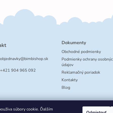
Dokumenty
akt
Obchodné podmienky
objednavky
@
bimbishop.sk
Podmienky ochrany osobnýc
údajov
+421 904 965 092
Reklamačný poriadok
Kontakty
Blog
oužíva súbory cookie. Ďalším
Odmietnuť