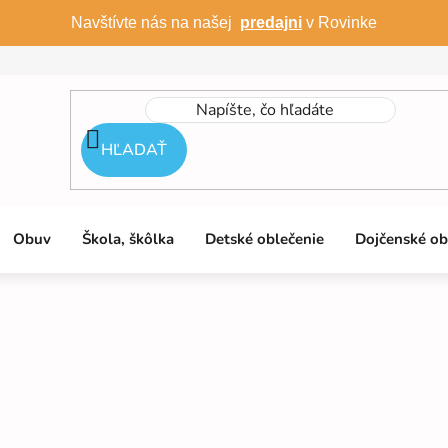
Navštívte nás na našej
predajni
v Rovinke
HĽADAŤ
Obuv
Škola, škôlka
Detské oblečenie
Dojčenské ob