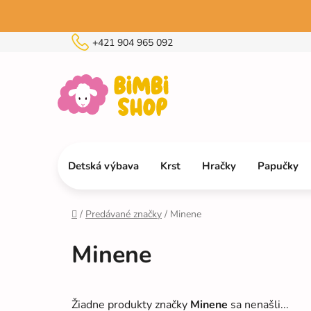
Prejsť
na
obsah
+421 904 965 092
Detská výbava
Krst
Hračky
Papučky
/
Predávané značky
/
Minene
Domov
Minene
Žiadne produkty značky
Minene
sa nenašli...