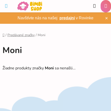
Prejsť
Hľadať
na
NÁ
obsah
×
Navštívte nás na našej
predajni
v Rovinke
KO
/
Predávané značky
/
Moni
Domov
Moni
Žiadne produkty značky
Moni
sa nenašli...
Z