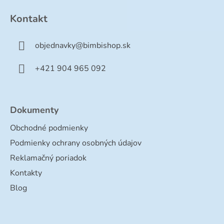
á
p
Kontakt
ä
t
objednavky
@
bimbishop.sk
i
e
+421 904 965 092
Dokumenty
Obchodné podmienky
Podmienky ochrany osobných údajov
Reklamačný poriadok
Kontakty
Blog